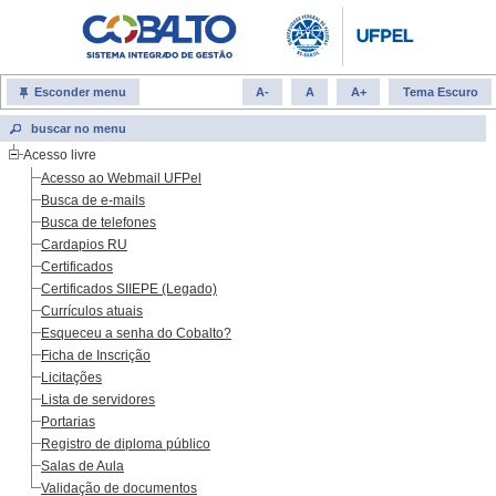
Esconder menu
A-
A
A+
Tema Escuro
Acesso livre
Acesso ao Webmail UFPel
Busca de e-mails
Busca de telefones
Cardapios RU
Certificados
Certificados SIIEPE (Legado)
Currículos atuais
Esqueceu a senha do Cobalto?
Ficha de Inscrição
Licitações
Lista de servidores
Portarias
Registro de diploma público
Salas de Aula
Validação de documentos