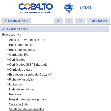
Esconder menu
A-
A
A+
Tema Escuro
Acesso livre
Acesso ao Webmail UFPel
Busca de e-mails
Busca de telefones
Cardapios RU
Certificados
Certificados SIIEPE (Legado)
Currículos atuais
Esqueceu a senha do Cobalto?
Ficha de Inscrição
Licitações
Lista de servidores
Portarias
Registro de diploma público
Salas de Aula
Validação de documentos