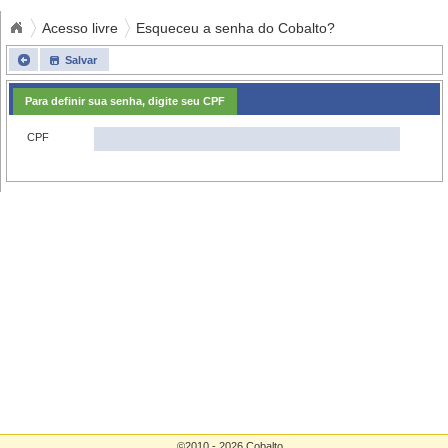
Acesso livre
Esqueceu a senha do Cobalto?
Salvar
Para definir sua senha, digite seu CPF
CPF
©2010 - 2026 Cobalto