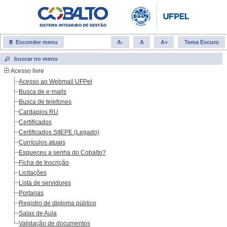
Esconder menu
A-
A
A+
Tema Escuro
Acesso livre
Acesso ao Webmail UFPel
Busca de e-mails
Busca de telefones
Cardapios RU
Certificados
Certificados SIIEPE (Legado)
Currículos atuais
Esqueceu a senha do Cobalto?
Ficha de Inscrição
Licitações
Lista de servidores
Portarias
Registro de diploma público
Salas de Aula
Validação de documentos