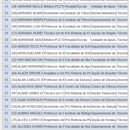
34
1367531
ADRIANE MULLER KLUG REINHARDT
Médico PCCTAE
Hospital Escola
Unidade de Apoio ao Servid
Técnico 
35
3284894
ADRIANO ALVARENGA PEREIRA
Assistente em Administração
Instituto de Ciências Humanas
Núcleo Administrativo - ICH
Técnico 
36
1120292
ADRIANO ANDRÉ MASLOWSKI
Professor do Magistério Superior
Instituto de Filosofia, Sociologia e Política
Departamento de Filosofia
Docente
37
1843246
ADRIANO LUIS HECK SIMON
Professor do Magistério Superior
Instituto de Ciências Humanas
Departamento de Geografi
Docente
38
1736988
ADRIANO NUNES SÁ BRITO
Técnico em Assuntos Educacionais
Pró-Reitoria de Ensino
Núcleo de Registro de Dip
Técnico 
39
2285898
ADRIENNE SASSI DE OLIVEIRA
Médico PCCTAE
Hospital Escola
Unidade de Apoio ao Servid
Técnico 
40
2149500
ADRIZE RUTZ PORTO
Professor do Magistério Superior
Faculdade de Enfermagem
Departamento de Enfermag
Docente
41
420433
AFRA SUELENE DE SOUSA
Professor do Magistério Superior
Faculdade de Enfermagem
Departamento de Enfermag
Docente
42
1225714
AIRI MACIAS SACCO
Professor do Magistério Superior
Faculdade de Medicina
Faculdade de Medicina
Docente
43
1099685
ALAIN HERNANDEZ SANTOYO
Professor Visitante
Faculdade de Agronomia Eliseu Maciel
Departamento de Ciências S
Docente
44
1644969
ALAIZE DROSE MACHADO
Arquiteto e Urbanista
Pró-Reitoria de Planejamento e Desenvolvime
Seção de Arquitetura
Técnico 
45
3108788
ALAN CARLOS JUNIOR ROSSETTO
Professor do Magistério Superior
Centro de Desenvolvimento Tecnológico
Centro de Desenvolvimento
Docente
46
1233383
ALAN DOS SANTOS DA SILVA
Professor do Magistério Superior
Centro de Ciências Químicas, Farmacêuticas 
Centro de Ciências Químic
Docente
47
3474817
ALANE LEMES OLIVEIRA
Técnico em Contabilidade
Pró-Reitoria de Gestão com Pessoas
Núcleo Financeiro PROGE
Técnico 
48
1718338
ALAN JOHN ALEXANDER MCBRIDE
Professor do Magistério Superior
Centro de Desenvolvimento Tecnológico
Centro de Desenvolvimento
Docente
49
2158790
ALAN KONZGEN ZIBETTI
Assistente em Administração
Pró-Reitoria de Assuntos Estudantis
Núcleo de Seleção e Gest
Técnico 
50
2115492
ALBINO MAGALHAES NETO
Professor do Magistério Superior
Instituto de Biologia
Departamento de Microbiolo
Docente
51
1752291
ALCEU LOPES DE FREITAS JÚNIOR
Engenheiro de Segurança do Trabalho
Pró-Reitoria de Planejamento e Desenvolvime
Seção de Instalações e Se
Técnico 
52
1818079
ALCIDES GOMES NETO
Professor do Magistério Superior
Faculdade de Nutrição
Departamento de Nutrição
Docente