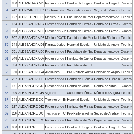
53
1806731
ALEJANDRO MARTINS RODRIGUEZ
Professor do Magistério Superior
Centro de Engenharias
Centro de Engenharias
Docente
54
2425106
ALENCAR IBEIRO DE OLIVEIRA
Contramestre-ofício
Superintendência de Infraestrutura
Seção de Manutenção dos 
Técnico 
55
1226303
ALER CORDEIRO LIMA
Médico PCCTAE
Faculdade de Medicina
Departamento de Medicina 
Técnico 
56
1345149
ALESSANDRA BALDO
Professor do Magistério Superior
Centro de Letras e Comunicação
Centro de Letras e Comun
Docente
57
1936123
ALESSANDRA BELLETTI FIGUEIRA
Professor Substituto
Centro de Letras e Comunicação
Centro de Letras e Comun
Docente
58
3071342
ALESSANDRA DE ALMEIDA BILHALVA
Médico PCCTAE
Faculdade de Medicina
Unidade Básica de Saúde 
Técnico 
59
1432531
ALESSANDRA DE PAULA MOURA
Farmacêutico Bioquímico
Hospital Escola
Unidade de Apoio ao Servid
Técnico 
60
3515274
ALESSANDRA DOUMID BORGES PRETTO
Professor do Magistério Superior
Faculdade de Nutrição
Departamento de Nutrição
Docente
61
2487184
ALESSANDRA GASPAROTTO
Professor do Ensino Básico, Técnico e Tecnológico
Instituto de Ciências Humanas
Departamento de História
Docente
62
3548559
ALESSANDRA GURGEL PONTES
Professor Substituto
Faculdade de Educação
Docente
63
3305479
ALESSANDRO AQUINO DIAS
Arquivista
Pró-Reitoria Administrativa
Unidade de Arquivo
Técnico 
64
2573211
ALESSANDRO CURY SOARES
Professor do Magistério Superior
Centro de Ciências Químicas, Farmacêuticas 
Centro de Ciências Químic
Docente
65
1717118
ALEXANDRA GONCALVES DIAS
Professor do Magistério Superior
Centro de Artes
Centro de Artes
Docente
66
990088
ALEXANDRE CESAR LOPES
Vigilante
Superintendência de Infraestrutura
Núcleo de Segurança
Técnico 
67
1434657
ALEXANDRE COSTA FERREIRA
Técnico em Enfermagem
Hospital Escola
Unidade de Apoio ao Servid
Técnico 
68
1279462
ALEXANDRE DIEHL
Professor do Magistério Superior
Instituto de Física e Matemática
Departamento de Física
Docente
69
1169232
ALEXANDRE DORO BITTENCOURT
Técnico em Contabilidade
Pró-Reitoria Administrativa
Seção de Análise e Registr
Técnico 
70
2046952
ALEXANDRE EMIDIO RIBEIRO SILVA
Professor do Magistério Superior
Faculdade de Odontologia
Departamento de Odontologi
Docente
71
1802271
ALEXANDRE FELIPE BRUCH
Professor do Magistério Superior
Centro de Engenharias
Centro de Engenharias
Docente