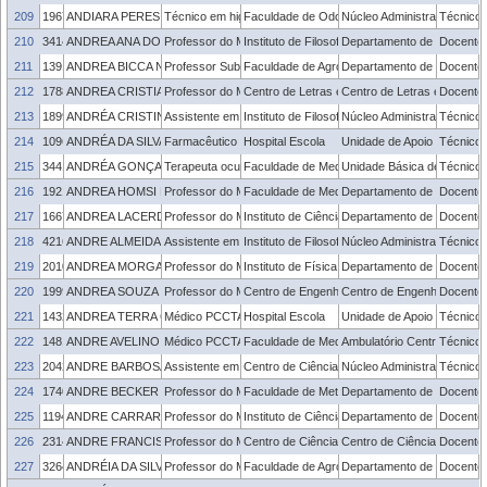
209
1967003
ANDIARA PERES FARIAS
Técnico em higiene dental
Faculdade de Odontologia
Núcleo Administrativo - FO
Técnico 
210
3414122
ANDREA ANA DO NASCIMENTO
Professor do Magistério Superior
Instituto de Filosofia, Sociologia e Política
Departamento de Sociologia 
Docente
211
1391494
ANDREA BICCA NOGUEZ MARTINS
Professor Substituto
Faculdade de Agronomia Eliseu Maciel
Departamento de Zootecni
Docente
212
1788481
ANDREA CRISTIANE KAHMANN
Professor do Magistério Superior
Centro de Letras e Comunicação
Centro de Letras e Comun
Docente
213
1899311
ANDRÉA CRISTINE ANTUNES LOUREIRO
Assistente em Administração
Instituto de Filosofia, Sociologia e Política
Núcleo Administrativo - IFI
Técnico 
214
1096319
ANDRÉA DA SILVA RAMOS ROCHA
Farmacêutico
Hospital Escola
Unidade de Apoio ao Servid
Técnico 
215
3441573
ANDRÉA GONÇALVES BRANDÃO
Terapeuta ocupacional
Faculdade de Medicina
Unidade Básica de Saúde 
Técnico 
216
1921385
ANDREA HOMSI DAMASO
Professor do Magistério Superior
Faculdade de Medicina
Departamento de Medicina 
Docente
217
1667097
ANDREA LACERDA BACHETTINI
Professor do Magistério Superior
Instituto de Ciências Humanas
Departamento de Museolog
Docente
218
421655
ANDRE ALMEIDA HECKTHEUER
Assistente em Administração
Instituto de Filosofia, Sociologia e Política
Núcleo Administrativo - IFI
Técnico 
219
2010022
ANDREA MORGADO
Professor do Magistério Superior
Instituto de Física e Matemática
Departamento de Matemática
Docente
220
1999346
ANDREA SOUZA CASTRO
Professor do Magistério Superior
Centro de Engenharias
Centro de Engenharias
Docente
221
1432961
ANDREA TERRA CALIL MACEDO
Médico PCCTAE
Hospital Escola
Unidade de Apoio ao Servid
Técnico 
222
1481393
ANDRE AVELINO STEFFENS
Médico PCCTAE
Faculdade de Medicina
Ambulatório Central da Fac
Técnico 
223
2042419
ANDRE BARBOSA DA CRUZ
Assistente em Administração
Centro de Ciências Socio-Organizacionais
Núcleo Administrativo - C
Técnico 
224
1740586
ANDRE BECKER NUNES
Professor do Magistério Superior
Faculdade de Meteorologia
Departamento de Meteorolo
Docente
225
1194302
ANDRE CARRARO
Professor do Magistério Superior
Instituto de Ciências Humanas
Departamento de Economi
Docente
226
2314798
ANDRE FRANCISCO PIVATO BIAJOLI
Professor do Magistério Superior
Centro de Ciências Químicas, Farmacêuticas 
Centro de Ciências Químic
Docente
227
3264890
ANDRÉIA DA SILVA ALMEIDA
Professor do Magistério Superior
Faculdade de Agronomia Eliseu Maciel
Departamento de Fitotecnia
Docente