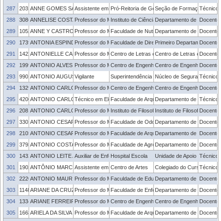
287
2031922
ANNE GOMES SACCO
Assistente em Administração
Pró-Reitoria de Gestão com Pessoas
Seção de Formação dos Se
Técnico 
288
3086406
ANNELISE COSTA MONTONE
Professor do Magistério Superior
Instituto de Ciências Humanas
Departamento de Museolog
Docente
289
1052627
ANNE Y CASTRO MARQUES
Professor do Magistério Superior
Faculdade de Nutrição
Departamento de Nutrição
Docente
290
1739392
ANTONIA ESPINDOLA LONGONI KLEE
Professor do Magistério Superior
Faculdade de Direito
Primeiro Departamento
Docente
291
1422652
ANTONIELLE CANTARELLI MARTINS
Professor do Magistério Superior
Centro de Letras e Comunicação
Centro de Letras e Comun
Docente
292
1999443
ANTONIO ALVES DA SILVA JUNIOR
Professor do Magistério Superior
Centro de Engenharias
Centro de Engenharias
Docente
293
990109
ANTONIO AUGUSTO DA SILVA AZAMBUJA
Vigilante
Superintendência de Infraestrutura
Núcleo de Segurança
Técnico 
294
1329999
ANTONIO CARLOS DA SILVA RAMOS
Professor do Magistério Superior
Centro de Engenharias
Centro de Engenharias
Docente
295
420682
ANTONIO CARLOS DE FREITAS CLEFF
Técnico em Eletrotécnica
Faculdade de Arquitetura e Urbanismo
Departamento de Tecnologi
Técnico 
296
2081884
ANTONIO CARLOS MARTINS DA CRUZ
Professor do Magistério Superior
Instituto de Filosofia, Sociologia e Política
Instituto de Filosofia, Sociol
Docente
297
3301120
ANTONIO CESAR MANENTTI FOGACA
Professor do Magistério Superior
Faculdade de Odontologia
Departamento de Cirurgia T
Docente
298
2105116
ANTONIO CESAR SILVEIRA BAPTISTA DA SILVA
Professor do Magistério Superior
Faculdade de Arquitetura e Urbanismo
Departamento de Tecnologi
Docente
299
379302
ANTONIO COSTA DE OLIVEIRA
Professor do Magistério Superior
Faculdade de Agronomia Eliseu Maciel
Departamento de Fitotecnia
Docente
300
1432899
ANTONIO LEITE ANDRADE
Auxiliar de Enfermagem
Hospital Escola
Unidade de Apoio ao Servid
Técnico 
301
1902384
ANTÔNIO MARCELO DOS SANTOS FIALHO
Assistente em Administração
Centro de Artes
Colegiado do Curso de Mús
Técnico 
302
2220730
ANTONIO MAURICIO MEDEIROS ALVES
Professor do Magistério Superior
Faculdade de Educação
Departamento de Ensino
Docente
303
1148131
ARIANE DA CRUZ GUEDES
Professor do Magistério Superior
Faculdade de Enfermagem
Departamento de Enfermag
Docente
304
1334808
ARIANE FERREIRA PORTO ROSA
Professor do Magistério Superior
Centro de Engenharias
Centro de Engenharias
Docente
305
1663179
ARIELA DA SILVA TORRES
Professor do Magistério Superior
Faculdade de Arquitetura e Urbanismo
Departamento de Tecnologi
Docente