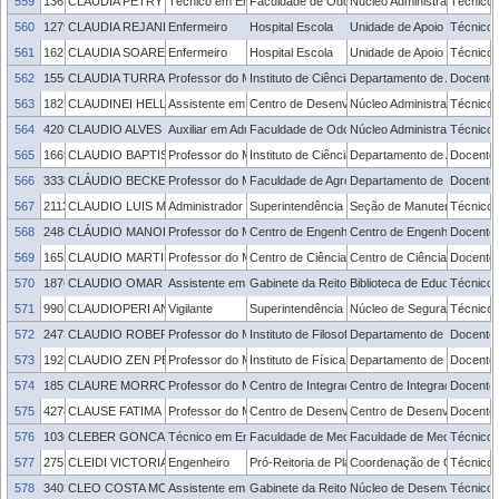
559
1367406
CLAUDIA PETRY MACHADO
Técnico em Enfermagem
Faculdade de Odontologia
Núcleo Administrativo - FO
Técnico 
560
1279617
CLAUDIA REJANE MEWS PETER
Enfermeiro
Hospital Escola
Unidade de Apoio ao Servid
Técnico 
561
1627062
CLAUDIA SOARES COSTA
Enfermeiro
Hospital Escola
Unidade de Apoio ao Servid
Técnico 
562
1556361
CLAUDIA TURRA MAGNI
Professor do Magistério Superior
Instituto de Ciências Humanas
Departamento de Antropolog
Docente
563
1827629
CLAUDINEI HELLWIG HOFS
Assistente em Administração
Centro de Desenvolvimento Tecnológico
Núcleo Administrativo - C
Técnico 
564
420552
CLAUDIO ALVES FAGUNDES
Auxiliar em Administração
Faculdade de Odontologia
Núcleo Administrativo - FO
Técnico 
565
1669272
CLAUDIO BAPTISTA CARLE
Professor do Magistério Superior
Instituto de Ciências Humanas
Departamento de Antropolog
Docente
566
3338706
CLÁUDIO BECKER
Professor do Magistério Superior
Faculdade de Agronomia Eliseu Maciel
Departamento de Ciências S
Docente
567
2113076
CLAUDIO LUIS MOURA DA SILVA
Administrador de Edifícios
Superintendência de Infraestrutura
Seção de Manutenção dos 
Técnico 
568
2488285
CLÁUDIO MANOEL DA CUNHA DUARTE
Professor do Magistério Superior
Centro de Engenharias
Centro de Engenharias
Docente
569
1653436
CLAUDIO MARTIN PEREIRA DE PEREIRA
Professor do Magistério Superior
Centro de Ciências Químicas, Farmacêuticas 
Centro de Ciências Químic
Docente
570
1876275
CLAUDIO OMAR VITORIA ALVES
Assistente em Administração
Gabinete da Reitoria
Biblioteca de Educação Fís
Técnico 
571
990126
CLAUDIOPERI ANSELMO SILVA DA SILVA
Vigilante
Superintendência de Infraestrutura
Núcleo de Segurança
Técnico 
572
2473974
CLAUDIO ROBERTO COGO LEIVAS
Professor do Magistério Superior
Instituto de Filosofia, Sociologia e Política
Departamento de Filosofia
Docente
573
1923567
CLAUDIO ZEN PETERSEN
Professor do Magistério Superior
Instituto de Física e Matemática
Departamento de Matemática
Docente
574
1857158
CLAURE MORRONE BARBAT PARFITT
Professor do Magistério Superior
Centro de Integração do Mercosul
Centro de Integração do M
Docente
575
4278550
CLAUSE FATIMA DE BRUM PIANA
Professor do Magistério Superior
Centro de Desenvolvimento Tecnológico
Centro de Desenvolvimento
Docente
576
1036678
CLEBER GONCALVES SOARES
Técnico em Enfermagem
Faculdade de Medicina
Faculdade de Medicina
Técnico 
577
2757714
CLEIDI VICTORIA PINTO
Engenheiro
Pró-Reitoria de Planejamento e Desenvolvime
Coordenação de Obras e Pro
Técnico 
578
3403278
CLEO COSTA MORAIS
Assistente em Administração
Gabinete da Reitoria
Núcleo de Desenvolvimento
Técnico 