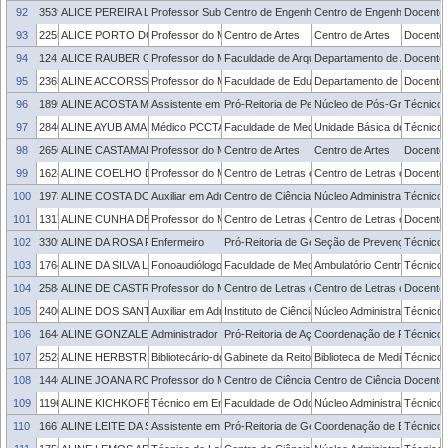
92
3539001
ALICE PEREIRA LOURENSON
Professor Substituto
Centro de Engenharias
Centro de Engenharias
Docente
93
2255737
ALICE PORTO DOS SANTOS
Professor do Magistério Superior
Centro de Artes
Centro de Artes
Docente
94
1241276
ALICE RAUBER GONCALVES
Professor do Magistério Superior
Faculdade de Arquitetura e Urbanismo
Departamento de Arquitetu
Docente
95
2365924
ALINE ACCORSSI
Professor do Magistério Superior
Faculdade de Educação
Departamento de Fundame
Docente
96
1895524
ALINE ACOSTA MATHIES
Assistente em Administração
Pró-Reitoria de Pesquisa e Pós-Graduação
Núcleo de Pós-Graduação
Técnico 
97
2840431
ALINE AYUB AMARAL
Médico PCCTAE
Faculdade de Medicina
Unidade Básica de Saúde -
Técnico 
98
2650110
ALINE CASTAMAN
Professor do Magistério Superior
Centro de Artes
Centro de Artes
Docente
99
1624745
ALINE COELHO DA SILVA
Professor do Magistério Superior
Centro de Letras e Comunicação
Centro de Letras e Comun
Docente
100
1973733
ALINE COSTA DOS REIS
Auxiliar em Administração
Centro de Ciências Químicas, Farmacêuticas 
Núcleo Administrativo - C
Técnico 
101
1317912
ALINE CUNHA DE ANDRADE SILVA
Professor do Magistério Superior
Centro de Letras e Comunicação
Centro de Letras e Comun
Docente
102
3309680
ALINE DA ROSA PIZARRO
Enfermeiro
Pró-Reitoria de Gestão com Pessoas
Seção de Prevenção e Pr
Técnico 
103
1764647
ALINE DA SILVA LOPES
Fonoaudiólogo
Faculdade de Medicina
Ambulatório Central da Fac
Técnico 
104
2584412
ALINE DE CASTRO E KASTER
Professor do Magistério Superior
Centro de Letras e Comunicação
Centro de Letras e Comun
Docente
105
2400149
ALINE DOS SANTOS PEREIRA
Auxiliar em Administração
Instituto de Ciências Humanas
Núcleo Administrativo - ICH
Técnico 
106
1644308
ALINE GONZALEZ KOCHHANN
Administrador
Pró-Reitoria de Ações Afirmativas e Equidade
Coordenação de Relações É
Técnico 
107
2528781
ALINE HERBSTRITH BATISTA
Bibliotecário-documentalista
Gabinete da Reitoria
Biblioteca de Medicina
Técnico 
108
1446624
ALINE JOANA ROLINA WOHLMUTH ALVES DOS SANTOS
Professor do Magistério Superior
Centro de Ciências Químicas, Farmacêuticas 
Centro de Ciências Químic
Docente
109
1196935
ALINE KICHKOFEL ALVES
Técnico em Enfermagem
Faculdade de Odontologia
Núcleo Administrativo - FO
Técnico 
110
1667778
ALINE LEITE DA SILVA
Assistente em Administração
Pró-Reitoria de Gestão com Pessoas
Coordenação de Benefício
Técnico 