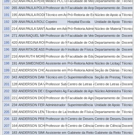
189
2326155
ANA PAULA PEREIRA NETO BARBOSA
Médico PCCTAE
Faculdade de Medicina
Departamento de Saúde Me
Técnico 
190
2654353
ANA PAULA POLIDORI ZECHLINSKI
Professor do Magistério Superior
Faculdade de Arquitetura e Urbanismo
Departamento de Arquitetu
Docente
191
1957864
ANA PAULA RODRIGUES
Técnico em Assuntos Educacionais
Pró-Reitoria de Extensão e Cultura
Núcleo de Apoio a Projetos
Técnico 
192
1099632
ANA PAULA ROLDAO MONTOITO
Copeiro
Hospital Escola
Unidade de Apoio ao Servid
Técnico 
193
2143674
ANA PAULA SANTOS GRUPPELLI
Auxiliar em Administração
Pró-Reitoria Administrativa
Núcleo de Material
Técnico 
194
2711145
ANA RAQUEL MANO MEINERZ
Professor do Magistério Superior
Faculdade de Veterinária
Departamento de Clínicas V
Docente
195
420974
ANA REGINA ROMANO
Professor do Magistério Superior
Faculdade de Odontologia
Departamento de Odontologi
Docente
196
3207961
ANA RITA DE ASSUMPCAO MAZZINI
Professor do Magistério Superior
Instituto de Física e Matemática
Departamento de Matemática
Docente
197
2169089
ANA RUTH MORESCO MIRANDA
Professor do Magistério Superior
Faculdade de Educação
Departamento de Ensino
Docente
198
1914680
ANA SIMEONIDIS
Assistente em Administração
Pró-Reitoria Administrativa
Núcleo de Licitações
Técnico 
199
2129919
ANDERSON CHOLLET
Assistente em Administração
Pró-Reitoria Administrativa
Seção de Diárias e Passag
Técnico 
200
3432210
ANDERSON DAMASCENO RAUPP
Técnico em Contabilidade
Superintendência de Inovação e Desenvolvimen
Seção de Prestação de Co
Técnico 
201
1289355
ANDERSON DA VEIGA BARBOSA
Professor Substituto
Centro de Letras e Comunicação
Centro de Letras e Comun
Docente
202
3320398
ANDERSON DE CARVALHO MELLO
Engenheiro Agrônomo
Faculdade de Agronomia Eliseu Maciel
Núcleo Administrativo - FA
Técnico 
203
2211365
ANDERSON DIONEI GRUTZMACHER
Professor do Magistério Superior
Faculdade de Agronomia Eliseu Maciel
Departamento de Fitossani
Docente
204
2349433
ANDERSON FERREIRA RODRIGUES
Administrador de Edifícios
Superintendência de Infraestrutura
Unidade de Apoio à Segura
Técnico 
205
1885328
ANDERSON LENA BALDEZ
Técnico de Laboratório
Instituto de Física e Matemática
Departamento de Física
Técnico 
206
1221060
ANDERSON PRIEBE FERRUGEM
Professor do Magistério Superior
Centro de Desenvolvimento Tecnológico
Centro de Desenvolvimento
Docente
207
1646343
ANDERSON SCHWINGEL RIBEIRO
Professor do Magistério Superior
Centro de Ciências Químicas, Farmacêuticas 
Centro de Ciências Químic
Docente
208
1832236
ANDERSON SIMOES URIA
Assistente em Administração
Gabinete da Reitoria
Gabinete da Reitoria
Técnico 