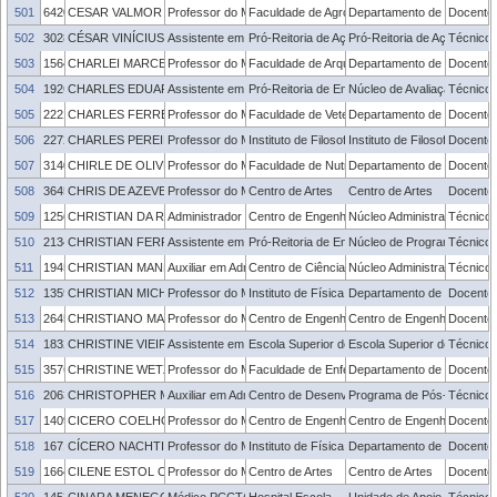
501
6420904
CESAR VALMOR ROMBALDI
Professor do Magistério Superior
Faculdade de Agronomia Eliseu Maciel
Departamento de Ciência e 
Docente
502
3028844
CÉSAR VINÍCIUS CAVALHEIRO SCHWARTZ
Assistente em Administração
Pró-Reitoria de Ações Afirmativas e Equidade
Pró-Reitoria de Ações Afir
Técnico 
503
1564744
CHARLEI MARCELO PALIGA
Professor do Magistério Superior
Faculdade de Arquitetura e Urbanismo
Departamento de Tecnologi
Docente
504
1926099
CHARLES EDUARDO DA CRUZ DO AMARAL
Assistente em Administração
Pró-Reitoria de Ensino
Núcleo de Avaliação Exter
Técnico 
505
2221294
CHARLES FERREIRA MARTINS
Professor do Magistério Superior
Faculdade de Veterinária
Departamento de Clínicas V
Docente
506
2272043
CHARLES PEREIRA PENNAFORTE
Professor do Magistério Superior
Instituto de Filosofia, Sociologia e Política
Instituto de Filosofia, Sociol
Docente
507
3140856
CHIRLE DE OLIVEIRA RAPHAELLI
Professor do Magistério Superior
Faculdade de Nutrição
Departamento de Nutrição
Docente
508
3645877
CHRIS DE AZEVEDO RAMIL
Professor do Magistério Superior
Centro de Artes
Centro de Artes
Docente
509
1256800
CHRISTIAN DA ROSA MALUC
Administrador
Centro de Engenharias
Núcleo Administrativo - CE
Técnico 
510
2134144
CHRISTIAN FERREIRA MACKEDANZ
Assistente em Administração
Pró-Reitoria de Ensino
Núcleo de Programas e Pro
Técnico 
511
1945971
CHRISTIAN MANETTI GEISLER
Auxiliar em Administração
Centro de Ciências Socio-Organizacionais
Núcleo Administrativo - C
Técnico 
512
1359813
CHRISTIAN MICHEL DA CUNHA GARCIA
Professor do Magistério Superior
Instituto de Física e Matemática
Departamento de Matemática
Docente
513
2645742
CHRISTIANO MARTINO OTERO AVILA
Professor do Magistério Superior
Centro de Engenharias
Centro de Engenharias
Docente
514
1832801
CHRISTINE VIEIRA SPIEKER
Assistente em Administração
Escola Superior de Educação Física e Fisiote
Escola Superior de Educaçã
Técnico 
515
357621
CHRISTINE WETZEL
Professor do Magistério Superior
Faculdade de Enfermagem
Departamento de Enfermag
Docente
516
2063613
CHRISTOPHER MASKE DE MACEDO
Auxiliar em Administração
Centro de Desenvolvimento Tecnológico
Programa de Pós-Graduaç
Técnico 
517
1409251
CICERO COELHO DE ESCOBAR
Professor do Magistério Superior
Centro de Engenharias
Centro de Engenharias
Docente
518
1671044
CÍCERO NACHTIGALL
Professor do Magistério Superior
Instituto de Física e Matemática
Departamento de Matemática
Docente
519
1664789
CILENE ESTOL CARDOSO
Professor do Magistério Superior
Centro de Artes
Centro de Artes
Docente