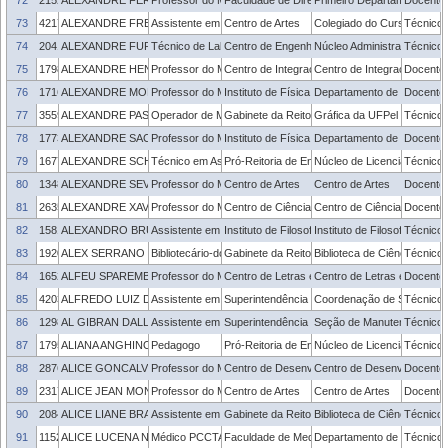
72
2152285
ALEXANDRE FERNANDES GASTAL
Professor do Magistério Superior
Faculdade de Direito
Primeiro Departamento
Docente
73
421725
ALEXANDRE FREITAS CARDOSO
Assistente em Administração
Centro de Artes
Colegiado do Curso de Des
Técnico 
74
2041348
ALEXANDRE FURTADO CORRÊA
Técnico de Laboratório
Centro de Engenharias
Núcleo Administrativo - CE
Técnico 
75
1798523
ALEXANDRE HENRIQUE DOS REIS
Professor do Magistério Superior
Centro de Integração do Mercosul
Centro de Integração do M
Docente
76
1716756
ALEXANDRE MOLTER
Professor do Magistério Superior
Instituto de Física e Matemática
Departamento de Matemática
Docente
77
355950
ALEXANDRE PASSOS MOREIRA
Operador de Máquina Copiadora
Gabinete da Reitoria
Gráfica da UFPel
Técnico 
78
1773193
ALEXANDRE SACCO DE ATHAYDE
Professor do Magistério Superior
Instituto de Física e Matemática
Departamento de Matemática
Docente
79
1677245
ALEXANDRE SCHEIN RIBEIRO
Técnico em Assuntos Educacionais
Pró-Reitoria de Ensino
Núcleo de Licenciaturas
Técnico 
80
1348710
ALEXANDRE SEVERO MASOTTI
Professor do Magistério Superior
Centro de Artes
Centro de Artes
Docente
81
2635162
ALEXANDRE XAVIER VIEIRA BRAGA
Professor do Magistério Superior
Centro de Ciências Socio-Organizacionais
Centro de Ciências Socio-O
Docente
82
1581023
ALEXANDRO BRUM SOSA
Assistente em Administração
Instituto de Filosofia, Sociologia e Política
Instituto de Filosofia, Sociol
Técnico 
83
1920877
ALEX SERRANO DE ALMEIDA
Bibliotecário-documentalista
Gabinete da Reitoria
Biblioteca de Ciências Soci
Técnico 
84
1652311
ALFEU SPAREMBERGER
Professor do Magistério Superior
Centro de Letras e Comunicação
Centro de Letras e Comun
Docente
85
420359
ALFREDO LUIZ DA COSTA TILLMANN
Assistente em Administração
Superintendência de Gestão de Tecnologia d
Coordenação de Sistemas 
Técnico 
86
1298159
AL GIBRAN DALLA ROSA MANSUR FERREIRA
Assistente em Administração
Superintendência de Infraestrutura
Seção de Manutenção dos 
Técnico 
87
1795587
ALIANA ANGHINONI CARDOSO
Pedagogo
Pró-Reitoria de Ensino
Núcleo de Licenciaturas
Técnico 
88
2876718
ALICE GONCALVES OSORIO
Professor do Magistério Superior
Centro de Desenvolvimento Tecnológico
Centro de Desenvolvimento
Docente
89
2317219
ALICE JEAN MONSELL
Professor do Magistério Superior
Centro de Artes
Centro de Artes
Docente
90
2084497
ALICE LIANE BRAHM XAVIER
Assistente em Administração
Gabinete da Reitoria
Biblioteca de Ciências Soci
Técnico 
91
1152924
ALICE LUCENA NUNES LEAL
Médico PCCTAE
Faculdade de Medicina
Departamento de Clínica M
Técnico 