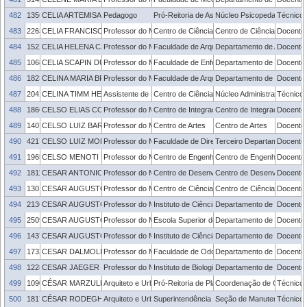
482
1356621
CELIA ARTEMISA GOMES RODRIGUES MIRANDA
Pedagogo
Pró-Reitoria de Assuntos Estudantis
Núcleo Psicopedagógico de
Técnico 
483
2263113
CELIA FRANCISCA CENTENO DA ROSA
Professor do Magistério Superior
Centro de Ciências Químicas, Farmacêuticas 
Centro de Ciências Químic
Docente
484
1522801
CELIA HELENA CASTRO GONSALES
Professor do Magistério Superior
Faculdade de Arquitetura e Urbanismo
Departamento de Arquitetu
Docente
485
1068301
CELIA SCAPIN DUARTE
Professor do Magistério Superior
Faculdade de Enfermagem
Departamento de Enfermag
Docente
486
1823538
CELINA MARIA BRITTO CORREA
Professor do Magistério Superior
Faculdade de Arquitetura e Urbanismo
Departamento de Tecnologi
Docente
487
2041347
CELINA TIMM HERNANDE
Assistente de Laboratório
Centro de Ciências Químicas, Farmacêuticas 
Núcleo Administrativo - C
Técnico 
488
1866460
CELSO ELIAS CORRADI
Professor do Magistério Superior
Centro de Integração do Mercosul
Centro de Integração do M
Docente
489
1407536
CELSO LUIZ BARRUFI DOS SANTOS JUNIOR
Professor do Magistério Superior
Centro de Artes
Centro de Artes
Docente
490
421716
CELSO LUIZ MORESCO
Professor do Magistério Superior
Faculdade de Direito
Terceiro Departamento
Docente
491
1965144
CELSO MENOTI DA SILVA
Professor do Magistério Superior
Centro de Engenharias
Centro de Engenharias
Docente
492
1811864
CESAR ANTONIO OROPESA AVELLANEDA
Professor do Magistério Superior
Centro de Desenvolvimento Tecnológico
Centro de Desenvolvimento
Docente
493
1301650
CESAR AUGUSTO BRUNING
Professor do Magistério Superior
Centro de Ciências Químicas, Farmacêuticas 
Centro de Ciências Químic
Docente
494
2136903
CESAR AUGUSTO FERRARI MARTINEZ
Professor do Magistério Superior
Instituto de Ciências Humanas
Departamento de Geografi
Docente
495
2509584
CESAR AUGUSTO OTERO VAGHETTI
Professor do Magistério Superior
Escola Superior de Educação Física e Fisiote
Departamento de Educação
Docente
496
1437228
CESAR AUGUSTO OVIEDO TEJADA
Professor do Magistério Superior
Instituto de Ciências Humanas
Departamento de Economi
Docente
497
1732099
CESAR DALMOLIN BERGOLI
Professor do Magistério Superior
Faculdade de Odontologia
Departamento de Odontolo
Docente
498
1228249
CESAR JAEGER DREHMER
Professor do Magistério Superior
Instituto de Biologia
Departamento de Ecologia, 
Docente
499
1090702
CÉSAR MARZULLO AGUIAR CENTENO RODRIGUES
Arquiteto e Urbanista
Pró-Reitoria de Planejamento e Desenvolvime
Coordenação de Gestão Amb
Técnico 
500
1817228
CÉSAR RODEGHIERO ROSA
Arquiteto e Urbanista
Superintendência de Infraestrutura
Seção de Manutenção do 
Técnico 