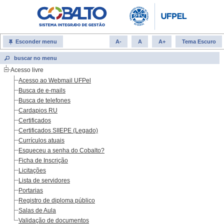
Esconder menu
A-
A
A+
Tema Escuro
Acesso livre
Acesso ao Webmail UFPel
Busca de e-mails
Busca de telefones
Cardapios RU
Certificados
Certificados SIIEPE (Legado)
Currículos atuais
Esqueceu a senha do Cobalto?
Ficha de Inscrição
Licitações
Lista de servidores
Portarias
Registro de diploma público
Salas de Aula
Validação de documentos