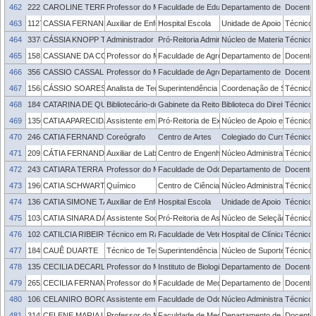
462
2221095
CAROLINE TERRA DE OLIVEIRA
Professor do Magistério Superior
Faculdade de Educação
Departamento de Ensino
Docente
463
1127989
CASSIA FERNANDA DOS SANTOS SILVEIRA
Auxiliar de Enfermagem
Hospital Escola
Unidade de Apoio ao Servid
Técnico 
464
3378049
CÁSSIA KNOPP TIMM
Administrador
Pró-Reitoria Administrativa
Núcleo de Material
Técnico 
465
1581028
CASSIANE DA COSTA
Professor do Magistério Superior
Faculdade de Agronomia Eliseu Maciel
Departamento de Ciências S
Docente
466
3567171
CASSIO CASSAL BRAUNER
Professor do Magistério Superior
Faculdade de Agronomia Eliseu Maciel
Departamento de Zootecni
Docente
467
1568888
CÁSSIO SOARES CARVALHO
Analista de Tecnologia da Informação
Superintendência de Gestão de Tecnologia d
Coordenação de Sistemas 
Técnico 
468
1849911
CATARINA DE QUEVEDO PRESTES DE CARVALHO
Bibliotecário-documentalista
Gabinete da Reitoria
Biblioteca do Direito
Técnico 
469
1356427
CATIA APARECIDA LEITE DA SILVA
Assistente em Administração
Pró-Reitoria de Extensão e Cultura
Núcleo de Apoio e Fomento
Técnico 
470
2464223
CATIA FERNANDES DE CARVALHO
Coreógrafo
Centro de Artes
Colegiado do Curso de Da
Técnico 
471
2091256
CÁTIA FERNANDES LEITE
Auxiliar de Laboratório
Centro de Engenharias
Núcleo Administrativo - CE
Técnico 
472
2435804
CATIARA TERRA DA COSTA
Professor do Magistério Superior
Faculdade de Odontologia
Departamento de Odontologi
Docente
473
1966657
CATIA SCHWARTZ RADATZ
Químico
Centro de Ciências Químicas, Farmacêuticas 
Núcleo Administrativo - C
Técnico 
474
1366346
CATIA SIMONE TAVARES SALLABERRY
Auxiliar de Enfermagem
Hospital Escola
Unidade de Apoio ao Servid
Técnico 
475
1034128
CATIA SINARA DA SILVA TAVARES
Assistente Social
Pró-Reitoria de Assuntos Estudantis
Núcleo de Seleção e Gest
Técnico 
476
1024755
CATILCIA RIBEIRO MEIRELES
Técnico em Radiologia
Faculdade de Veterinária
Hospital de Clínica Veteriná
Técnico 
477
1845178
CAUÊ DUARTE
Técnico de Tecnologia da Informação
Superintendência de Gestão de Tecnologia d
Núcleo de Suporte, Manuten
Técnico 
478
1356330
CECILIA DECARLI
Professor do Magistério Superior
Instituto de Biologia
Departamento de Microbiolo
Docente
479
2652808
CECILIA FERNANDES LOREA
Professor do Magistério Superior
Faculdade de Medicina
Departamento de Medicina M
Docente
480
1062731
CELANIRO BORGES DE FARIAS JUNIOR
Assistente em Administração
Faculdade de Odontologia
Núcleo Administrativo - FO
Técnico 
481
3143015
CELENE MARIA LONGO DA SILVA
Professor do Magistério Superior
Faculdade de Medicina
Departamento de Medicina M
Docente