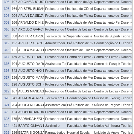
306
1978314
ARIONE AUGUSTI BOLIGON
Professor do Magistério Superior
Faculdade de Agronomia Eliseu Maciel
Departamento de Zootecni
Docente
307
1649254
ARISTEU ELISANDRO MACHADO LOPES
Professor do Magistério Superior
Instituto de Ciências Humanas
Departamento de História
Docente
308
2048166
ARLAN DA SILVA FERREIRA
Professor do Magistério Superior
Instituto de Física e Matemática
Departamento de Física
Docente
309
1668826
ARNALDO DINIZ VIEIRA
Professor do Magistério Superior
Faculdade de Veterinária
Departamento Patologia An
Docente
310
1077824
AROLDO GARCIA DOS ANJOS
Professor do Magistério Superior
Centro de Letras e Comunicação
Centro de Letras e Comun
Docente
311
3306234
ARTHUR CARDOZO GODINHO
Técnico de Tecnologia da Informação
Superintendência de Gestão de Tecnologia d
Núcleo de Suporte, Manuten
Técnico 
312
1179320
ARTHUR GIACOBBO BRANDAO
Administrador
Pró-Reitoria de Gestão com Pessoas
Coordenação de Planejame
Técnico 
313
1216177
ATTILA MAGNO E SILVA BARBOSA
Professor do Magistério Superior
Instituto de Filosofia, Sociologia e Política
Departamento de Sociologia 
Docente
314
1392070
AUGUSTO DARDE
Professor do Magistério Superior
Centro de Letras e Comunicação
Centro de Letras e Comun
Docente
315
1044437
AUGUSTO DA ROSA MUNIZ
Analista de Tecnologia da Informação
Faculdade de Meteorologia
Centro de Pesquisa e Prev
Técnico 
316
6434349
AUGUSTO HAX NIENCHESKI
Professor do Magistério Superior
Faculdade de Medicina
Departamento de Cirurgia 
Docente
317
1365865
AUGUSTO MARTINS LUCAS BITTENCOURT
Professor do Magistério Superior
Faculdade de Medicina
Departamento de Saúde Me
Docente
318
1967599
AUGUSTO SCHNEIDER
Professor do Magistério Superior
Faculdade de Nutrição
Departamento de Nutrição
Docente
319
1077011
AULUS MANDAGARA MARTINS
Professor do Magistério Superior
Centro de Letras e Comunicação
Centro de Letras e Comun
Docente
320
3419280
AURA BEATRIZ GAUTIER MARIA
Técnico em Contabilidade
Coordenação de Gestão do Orçamento
Núcleo de Execução Orçam
Técnico 
321
2042301
AUREA REGINA POEPPING DOS SANTOS
Assistente em Administração
Pró-Reitoria de Ensino
Núcleo de Registros e Integ
Técnico 
322
1241010
AURÉLIA DANDA SAMPAIO
Professor do Magistério Superior
Faculdade de Enfermagem
Departamento de Enfermag
Docente
323
1754393
BÁRBARA HEATHER LUTZ
Professor do Magistério Superior
Faculdade de Medicina
Departamento de Medicina 
Docente
324
421051
BARTO OLIVAN ROSA DE FARIAS
Jardineiro
Faculdade de Medicina
Núcleo Administrativo - F
Técnico 
325
1367533
BEATRIS GONZALEZ CADEMARTORI
Farmacêutico Bioquímico
Hospital Escola
Unidade de Apoio ao Servid
Técnico 