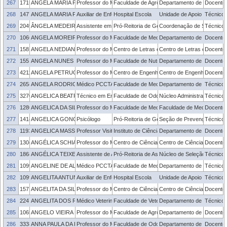
267
1715175
ANGELA MARIA FIORENTINI
Professor do Magistério Superior
Faculdade de Agronomia Eliseu Maciel
Departamento de Ciência e 
Docente
268
1477088
ANGELA MARIA PEREIRA DA FONSECA
Auxiliar de Enfermagem
Hospital Escola
Unidade de Apoio ao Servid
Técnico 
269
2049233
ÂNGELA MEDEIROS BORBA
Assistente em Administração
Pró-Reitoria de Gestão com Pessoas
Coordenação de Saúde e Q
Técnico 
270
1066157
ANGELA MOREIRA VITORIA
Professor do Magistério Superior
Faculdade de Medicina
Departamento de Medicina 
Docente
271
1581685
ANGELA NEDIANE DOS SANTOS
Professor do Magistério Superior
Centro de Letras e Comunicação
Centro de Letras e Comun
Docente
272
1551093
ANGELA NUNES MOREIRA
Professor do Magistério Superior
Faculdade de Nutrição
Departamento de Nutrição
Docente
273
421170
ANGELA PETRUCCI VASCONCELOS
Professor do Magistério Superior
Centro de Engenharias
Centro de Engenharias
Docente
274
2658587
ANGELA RODRIGUES LESTON NADER
Médico PCCTAE
Faculdade de Medicina
Departamento de Medicina M
Técnico 
275
3270103
ANGELICA BEATRIZ DEVANTIER COSTA
Técnico em Enfermagem
Faculdade de Odontologia
Núcleo Administrativo - FO
Técnico 
276
1280030
ANGELICA DA SILVA ARAUJO
Professor do Magistério Superior
Faculdade de Medicina
Faculdade de Medicina
Docente
277
1418190
ANGELICA GONCALVES PETER
Psicólogo
Pró-Reitoria de Gestão com Pessoas
Seção de Prevenção e Pr
Técnico 
278
1193728
ANGELICA MASSUQUETTI
Professor Visitante
Instituto de Ciências Humanas
Departamento de Economi
Docente
279
1304990
ANGÉLICA SCHIAVOM DOS REIS
Professor do Magistério Superior
Centro de Ciências Químicas, Farmacêuticas 
Centro de Ciências Químic
Docente
280
1868942
ANGÉLICA TEIXEIRA DA SILVA LEITZKE
Assistente de Aluno
Pró-Reitoria de Assuntos Estudantis
Núcleo de Seleção e Gest
Técnico 
281
1099638
ANGELINE DE ALDEIA PAULSEN RODRIGUES
Médico PCCTAE
Faculdade de Medicina
Departamento de Medicina M
Técnico 
282
1099776
ANGELITA ANTUNES GIMENES
Auxiliar de Enfermagem
Hospital Escola
Unidade de Apoio ao Servid
Técnico 
283
1571626
ANGELITA DA SILVEIRA MOREIRA
Professor do Magistério Superior
Centro de Ciências Químicas, Farmacêuticas 
Centro de Ciências Químic
Docente
284
2247978
ANGELITA DOS REIS GOMES
Médico Veterinário PCCTAE
Faculdade de Veterinária
Departamento de Veterinári
Técnico 
285
1065924
ANGELO VIEIRA DOS REIS
Professor do Magistério Superior
Faculdade de Agronomia Eliseu Maciel
Departamento de Engenhari
Docente
286
3338700
ANNA PAULA DA ROSA POSSEBON
Professor do Magistério Superior
Faculdade de Odontologia
Departamento de Odontolo
Docente