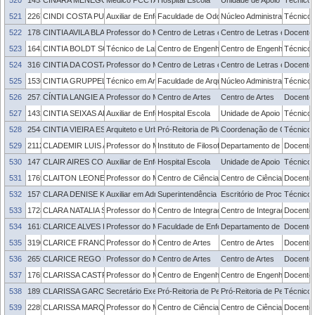
520
1453141
CINARA MENEGOTTO CAVALHEIRO KARAM
Médico PCCTAE
Hospital Escola
Unidade de Apoio ao Servid
Técnico 
521
2267930
CINDI COSTA PUGGINA
Auxiliar de Enfermagem
Faculdade de Odontologia
Núcleo Administrativo - FO
Técnico 
522
1788959
CINTIA AVILA BLANK
Professor do Magistério Superior
Centro de Letras e Comunicação
Centro de Letras e Comun
Docente
523
1643667
CINTIA BOLDT SOUZA
Técnico de Laboratório
Centro de Engenharias
Centro de Engenharias
Técnico 
524
3169111
CINTIA DA COSTA ALCANTARA
Professor do Magistério Superior
Centro de Letras e Comunicação
Centro de Letras e Comun
Docente
525
1536960
CINTIA GRUPPELLI DA SILVA
Técnico em Artes Gráficas
Faculdade de Arquitetura e Urbanismo
Núcleo Administrativo - F
Técnico 
526
2572790
CÍNTIA LANGIE ARAUJO
Professor do Magistério Superior
Centro de Artes
Centro de Artes
Docente
527
1432891
CINTIA SEIXAS AIRES
Auxiliar de Enfermagem
Hospital Escola
Unidade de Apoio ao Servid
Técnico 
528
2544994
CINTIA VIEIRA ESSINGER
Arquiteto e Urbanista
Pró-Reitoria de Planejamento e Desenvolvime
Coordenação de Gestão Amb
Técnico 
529
2112283
CLADEMIR LUIS ARALDI
Professor do Magistério Superior
Instituto de Filosofia, Sociologia e Política
Departamento de Filosofia
Docente
530
1477269
CLAIR AIRES CORREA
Auxiliar de Enfermagem
Hospital Escola
Unidade de Apoio ao Servid
Técnico 
531
1769610
CLAITON LEONETI LENCINA
Professor do Magistério Superior
Centro de Ciências Químicas, Farmacêuticas 
Centro de Ciências Químic
Docente
532
1579781
CLARA DENISE KEGLES PORTO
Auxiliar em Administração
Superintendência de Gestão de Tecnologia d
Escritório de Processos
Técnico 
533
1728467
CLARA NATALIA STEIGLEDER WALTER
Professor do Magistério Superior
Centro de Integração do Mercosul
Centro de Integração do M
Docente
534
1618665
CLARICE ALVES BONOW
Professor do Magistério Superior
Faculdade de Enfermagem
Departamento de Enfermag
Docente
535
3190874
CLARICE FRANCO DE SOUZA
Professor do Magistério Superior
Centro de Artes
Centro de Artes
Docente
536
2659754
CLARICE REGO MAGALHAES
Professor do Magistério Superior
Centro de Artes
Centro de Artes
Docente
537
1765973
CLARISSA CASTRO CALDERIPE MONTELLI
Professor do Magistério Superior
Centro de Engenharias
Centro de Engenharias
Docente
538
1892227
CLARISSA GARCIA GUIDOTTI
Secretário Executivo
Pró-Reitoria de Pesquisa e Pós-Graduação
Pró-Reitoria de Pesquisa 
Técnico 
539
2289304
CLARISSA MARQUES MOREIRA DOS SANTOS
Professor do Magistério Superior
Centro de Ciências Químicas, Farmacêuticas 
Centro de Ciências Químic
Docente