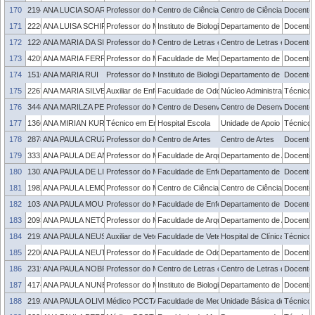
170
2194979
ANA LUCIA SOARES CHAVES
Professor do Magistério Superior
Centro de Ciências Químicas, Farmacêuticas 
Centro de Ciências Químic
Docente
171
2220236
ANA LUISA SCHIFINO VALENTE
Professor do Magistério Superior
Instituto de Biologia
Departamento de Morfologi
Docente
172
1220138
ANA MARIA DA SILVA CAVALHEIRO
Professor do Magistério Superior
Centro de Letras e Comunicação
Centro de Letras e Comun
Docente
173
420973
ANA MARIA FERREIRA BORGES TEIXEIRA
Professor do Magistério Superior
Faculdade de Medicina
Departamento de Medicina 
Docente
174
1516846
ANA MARIA RUI
Professor do Magistério Superior
Instituto de Biologia
Departamento de Ecologia, 
Docente
175
2267419
ANA MARIA SILVEIRA DOS SANTOS GALARÇA
Auxiliar de Enfermagem
Faculdade de Odontologia
Núcleo Administrativo - FO
Técnico 
176
3448645
ANA MARILZA PERNAS FLEISCHMANN
Professor do Magistério Superior
Centro de Desenvolvimento Tecnológico
Centro de Desenvolvimento
Docente
177
1366164
ANA MIRIAN KURZ SCHMALFUSS
Técnico em Enfermagem
Hospital Escola
Unidade de Apoio ao Servid
Técnico 
178
2878987
ANA PAULA CRUZ PENKALA DIAS
Professor do Magistério Superior
Centro de Artes
Centro de Artes
Docente
179
3331918
ANA PAULA DE ANDREA DAMETTO
Professor do Magistério Superior
Faculdade de Arquitetura e Urbanismo
Departamento de Arquitetu
Docente
180
1302719
ANA PAULA DE LIMA ESCOBAL
Professor do Magistério Superior
Faculdade de Enfermagem
Departamento de Enfermag
Docente
181
1982706
ANA PAULA LEMOS CENTENO
Professor do Magistério Superior
Centro de Ciências Socio-Organizacionais
Centro de Ciências Socio-O
Docente
182
1034398
ANA PAULA MOUSINHO TAVARES
Professor do Magistério Superior
Faculdade de Enfermagem
Departamento de Enfermag
Docente
183
2093791
ANA PAULA NETO DE FARIA
Professor do Magistério Superior
Faculdade de Arquitetura e Urbanismo
Departamento de Arquitetu
Docente
184
2192793
ANA PAULA NEUSCHRANK ALBANO
Auxiliar de Veterinária e Zootecnia
Faculdade de Veterinária
Hospital de Clínica Veteriná
Técnico 
185
2200579
ANA PAULA NEUTZLING GOMES
Professor do Magistério Superior
Faculdade de Odontologia
Departamento de Semiologia
Docente
186
2319498
ANA PAULA NOBRE DA CUNHA
Professor do Magistério Superior
Centro de Letras e Comunicação
Centro de Letras e Comun
Docente
187
4174706
ANA PAULA NUNES
Professor do Magistério Superior
Instituto de Biologia
Departamento de Morfologi
Docente
188
2192997
ANA PAULA OLIVEIRA ROSSES
Médico PCCTAE
Faculdade de Medicina
Unidade Básica de Saúde -
Técnico 