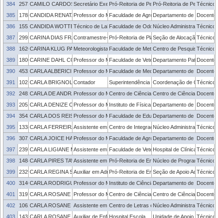
384
2573325
CAMILO CARDOSO HISÉ RODRIGUES
Secretário Executivo
Pró-Reitoria de Pesquisa e Pós-Graduação
Pró-Reitoria de Pesquisa 
Técnico 
385
1788852
CANDIDA RENATA JACOBSEN DE FARIAS
Professor do Magistério Superior
Faculdade de Agronomia Eliseu Maciel
Departamento de Fitossani
Docente
386
1552268
CANDIDA WOTTER BERGMANN DIAZ
Técnico de Laboratório
Faculdade de Odontologia
Núcleo Administrativo - FO
Técnico 
387
2993527
CARINA DIAS FRANCO
Contramestre-ofício
Pró-Reitoria de Planejamento e Desenvolvime
Seção de Alocação e Comp
Técnico 
388
1620978
CARINA KLUG PADILHA REINKE
Meteorologista
Faculdade de Meteorologia
Centro de Pesquisa e Prev
Técnico 
389
1806726
CARINE DAHL CORCINI
Professor do Magistério Superior
Faculdade de Veterinária
Departamento Patologia An
Docente
390
4532714
CARLA ALBERICI PASTORE
Professor do Magistério Superior
Faculdade de Medicina
Departamento de Clínica M
Docente
391
1021272
CARLA BRIGNOL LIMA
Contador
Superintendência de Inovação e Desenvolvimen
Coordenação de Convênios
Técnico 
392
2482249
CARLA DE ANDRADE HARTWIG
Professor do Magistério Superior
Centro de Ciências Químicas, Farmacêuticas 
Centro de Ciências Químic
Docente
393
2051627
CARLA DENIZE OTT FELCHER
Professor do Magistério Superior
Instituto de Física e Matemática
Departamento de Educação
Docente
394
3542482
CARLA DOS REIS REZER
Professor do Magistério Superior
Faculdade de Educação
Departamento de Fundame
Docente
395
1338667
CARLA FERREIRA SILVEIRA
Assistente em Administração
Centro de Integração do Mercosul
Núcleo Administrativo - CIM
Técnico 
396
3072694
CARLA JOICE HARTER
Professor do Magistério Superior
Faculdade de Agronomia Eliseu Maciel
Departamento de Zootecni
Docente
397
2397894
CARLA LIGIANE MACHADO DOS SANTOS
Assistente em Administração
Faculdade de Veterinária
Hospital de Clínica Veteriná
Técnico 
398
1484208
CARLA PIRES TAVARES
Assistente em Administração
Pró-Reitoria de Ensino
Núcleo de Programas e Pro
Técnico 
399
2329631
CARLA REGINA SIGNORINI MARTINS
Auxiliar em Administração
Pró-Reitoria de Ensino
Seção de Apoio Administrat
Técnico 
400
3140916
CARLA RODRIGUES GASTAUD
Professor do Magistério Superior
Instituto de Ciências Humanas
Departamento de Museolog
Docente
401
3197752
CARLA ROSANE BARBOZA MENDONCA
Professor do Magistério Superior
Centro de Ciências Químicas, Farmacêuticas 
Centro de Ciências Químic
Docente
402
1062734
CARLA ROSANE CARRET MACHADO
Assistente em Administração
Centro de Letras e Comunicação
Núcleo Administrativo - CL
Técnico 
403
1432877
CARLA ROSANE FERREIRA GOUVEA
Auxiliar de Enfermagem
Hospital Escola
Unidade de Apoio ao Servid
Técnico 