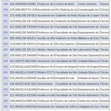
248
1662690
ANDRISA KEMEL ZANELLA
Professor do Magistério Superior
Centro de Artes
Centro de Artes
Docente
249
1970151
ANE BRITTO OPPELT
Assistente em Administração
Pró-Reitoria de Gestão com Pessoas
Coordenação de Desenvolv
Técnico 
250
2731740
ANELISE DA SILVEIRA ALVES
Assistente em Administração
Gabinete da Reitoria
Núcleo de Cooperação Acad
Técnico 
251
1104327
ANELISE DE CARVALHO HEIDRICH
Assistente de Aluno
Gabinete da Reitoria
Núcleo de Editora e Livrari
Técnico 
252
1124901
ANELISE FERNANDES MONTAGNER
Professor do Magistério Superior
Faculdade de Odontologia
Departamento de Odontolo
Docente
253
6990433
ANELISE MARIA HAMMES PIMENTEL
Professor do Magistério Superior
Faculdade de Agronomia Eliseu Maciel
Departamento de Zootecni
Docente
254
2889763
ANELISE MILECH DOMINGUES
Auxiliar de Biblioteca
Gabinete da Reitoria
Biblioteca de Educação Fís
Técnico 
255
1139883
ANELISE REIS GAYA
Professor do Magistério Superior
Escola Superior de Educação Física e Fisiote
Departamento de Educação
Docente
256
1967044
ANELIZE DE OLIVEIRA CAMPELLO
Médico Veterinário PCCTAE
Faculdade de Veterinária
Laboratório Regional de Di
Técnico 
257
1099495
ANELIZE MAXIMILA CORREA
Professor do Magistério Superior
Faculdade de Direito
Terceiro Departamento
Docente
258
1103268
ANETE MACHADO BERTONI
Assistente Social
Faculdade de Medicina
Unidade Básica de Saúde - 
Técnico 
259
1474285
ANGELA AZEVEDO DE AZEVEDO
Professor do Magistério Superior
Centro de Engenharias
Centro de Engenharias
Docente
260
2082305
ANGELA CHAPON CORDEIRO MADEIRA
Médico PCCTAE
Faculdade de Medicina
Unidade Básica de Saúde - 
Técnico 
261
2312950
ANGELA DENISE DEVANTIER
Auxiliar de Enfermagem
Hospital Escola
Unidade de Apoio ao Servid
Técnico 
262
1360429
ANGELA DE SIQUEIRA CAMEJO
Nutricionista
Faculdade de Nutrição
Núcleo Administrativo - FN
Técnico 
263
2880143
ANGELA GALVAN DE LIMA
Professor do Magistério Superior
Faculdade de Nutrição
Departamento de Nutrição
Docente
264
1122412
ANGELA GESSINGER FERREIRA
Auxiliar em Administração
Faculdade de Odontologia
Núcleo Administrativo - FO
Técnico 
265
1985310
ANGELA INES KLEIN
Professor do Magistério Superior
Centro de Letras e Comunicação
Centro de Letras e Comun
Docente
266
421690
ANGELA MACHADO TAVARES
Assistente em Administração
Instituto de Ciências Humanas
Colegiado do Curso de Con
Técnico 