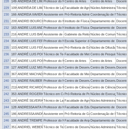
228
1494945
ANDRÉIA DE LIMA BORDINI
Professor do Magistério Superior
Centro de Artes
Centro de Artes
Docente
229
1099508
ANDRÉIA DE LIMA SALDANHA
Técnico de Laboratório
Faculdade de Agronomia Eliseu Maciel
Núcleo Administrativo - FA
Técnico 
230
1668868
ANDREIA XAVIER FARIAS
Assistente em Administração
Pró-Reitoria Administrativa
Coordenação de Material e 
Técnico 
231
2099329
ANDREI BOURCHTEIN
Professor do Magistério Superior
Instituto de Física e Matemática
Departamento de Matemática
Docente
232
1638578
ANDRE LUIS ANDREJEW FERREIRA
Professor do Magistério Superior
Instituto de Física e Matemática
Departamento de Educação
Docente
233
2162240
ANDRE LUIS BARCELLOS
Assistente de câmera
Gabinete da Reitoria
Núcleo de Comunicação Inst
Técnico 
234
3548951
ANDRE LUIS FERREIRA DE MEIRELES
Professor do Magistério Superior
Escola Superior de Educação Física e Fisiote
Departamento de Fisioterap
Docente
235
1038232
ANDRE LUIS FERREIRA MACHADO
Assistente em Administração
Pró-Reitoria de Extensão e Cultura
Núcleo de Difusão Cultural
Técnico 
236
1878816
ANDRÉ LUIS PORTO EINHARDT
Técnico de Tecnologia da Informação
Faculdade de Meteorologia
Centro de Pesquisa e Prev
Técnico 
237
3573272
ANDRE LUIS PORTO MACEDO
Professor do Magistério Superior
Centro de Artes
Centro de Artes
Docente
238
1277157
ANDRÉ LUIZ MISSIO
Professor do Magistério Superior
Centro de Desenvolvimento Tecnológico
Centro de Desenvolvimento
Docente
239
3676131
ANDRE MACHADO PATELLA
Professor do Magistério Superior
Faculdade de Medicina
Departamento de Saúde Me
Docente
240
1718240
ANDRE RAUBER DU BOIS
Professor do Magistério Superior
Centro de Desenvolvimento Tecnológico
Centro de Desenvolvimento
Docente
241
2110831
ANDRE RICARDO FAJARDO
Professor do Magistério Superior
Centro de Ciências Químicas, Farmacêuticas 
Centro de Ciências Químic
Docente
242
3532091
ANDRE ROGERIO VARGAS GARCIA
Técnico em Contabilidade
Pró-Reitoria de Pesquisa e Pós-Graduação
Núcleo de Execução Orça
Técnico 
243
1099414
ANDRÉ SILVEIRA DA SILVA
Técnico de Laboratório
Faculdade de Agronomia Eliseu Maciel
Núcleo Administrativo - FA
Técnico 
244
1283585
ANDRESSA AITA IVO
Professor do Magistério Superior
Faculdade de Educação
Departamento de Ensino
Docente
245
1861930
ANDRESSA ANDRADE DUQUIA
Assistente em Administração
Pró-Reitoria de Gestão com Pessoas
Coordenação de Planejame
Técnico 
246
1063410
ANDRÉ TREMPER MINASI
Professor do Magistério Superior
Faculdade de Arquitetura e Urbanismo
Departamento de Tecnologi
Docente
247
3514417
ANDRIEL WEBER JARDIM
Técnico de Tecnologia da Informação
Centro de Desenvolvimento Tecnológico
Núcleo Administrativo - C
Técnico 