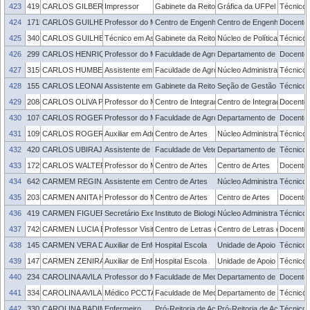
423
419143
CARLOS GILBERTO COSTA DA SILVA
Impressor
Gabinete da Reitoria
Gráfica da UFPel
Técnico 
424
1715436
CARLOS GUILHERME DA COSTA NEVES
Professor do Magistério Superior
Centro de Engenharias
Centro de Engenharias
Docente
425
3401961
CARLOS GUILHERME MADEIRA
Técnico em Assuntos Educacionais
Gabinete da Reitoria
Núcleo de Políticas de Edu
Técnico 
426
2997390
CARLOS HENRIQUE SILVEIRA RABELO
Professor do Magistério Superior
Faculdade de Agronomia Eliseu Maciel
Departamento de Fitotecnia
Docente
427
3159272
CARLOS HUMBERTO SAUCEDO DA SILVA JÚNIOR
Assistente em Administração
Faculdade de Agronomia Eliseu Maciel
Núcleo Administrativo - FA
Técnico 
428
1551857
CARLOS LEONARDO CAVALHEIRO HUCK
Assistente em Administração
Gabinete da Reitoria
Seção de Gestão de Proce
Técnico 
429
2084458
CARLOS OLIVA PRETTO
Professor do Magistério Superior
Centro de Integração do Mercosul
Centro de Integração do M
Docente
430
1076783
CARLOS ROGERIO MAUCH
Professor do Magistério Superior
Faculdade de Agronomia Eliseu Maciel
Departamento de Fitotecnia
Docente
431
1099709
CARLOS ROGERIO ZIEBELL
Auxiliar em Administração
Centro de Artes
Núcleo Administrativo - CA
Técnico 
432
420525
CARLOS UBIRAJARA SANTOS BRIAO
Assistente de Laboratório
Faculdade de Veterinária
Departamento de Veterinári
Técnico 
433
1729806
CARLOS WALTER ALVES SOARES
Professor do Magistério Superior
Centro de Artes
Centro de Artes
Docente
434
6420788
CARMEM REGINA SILVEIRA NOGUEIRA
Assistente em Administração
Centro de Artes
Núcleo Administrativo - CA
Técnico 
435
2031318
CARMEN ANITA HOFFMANN
Professor do Magistério Superior
Centro de Artes
Centro de Artes
Docente
436
419178
CARMEN FIGUEREDO ALVES
Secretário Executivo
Instituto de Biologia
Núcleo Administrativo - IB
Técnico 
437
7420090
CARMEN LUCIA BARRETO MATZENAUER
Professor Visitante
Centro de Letras e Comunicação
Centro de Letras e Comun
Docente
438
1453431
CARMEN VERA DOMINGUES DA SILVA
Auxiliar de Enfermagem
Hospital Escola
Unidade de Apoio ao Servid
Técnico 
439
1477201
CARMEN ZENIRA DE MELO PELEGRINOTTI
Auxiliar de Enfermagem
Hospital Escola
Unidade de Apoio ao Servid
Técnico 
440
2343117
CAROLINA AVILA VIANNA
Professor do Magistério Superior
Faculdade de Medicina
Departamento de Clínica M
Docente
441
3343117
CAROLINA AVILA VIANNA
Médico PCCTAE
Faculdade de Medicina
Departamento de Clínica M
Técnico 
442
3303595
CAROLINA BADIM DE OLIVEIRA
Enfermeiro
Pró-Reitoria de Ações Afirmativas e Equidade
Pró-Reitoria de Ações Afir
Técnico 