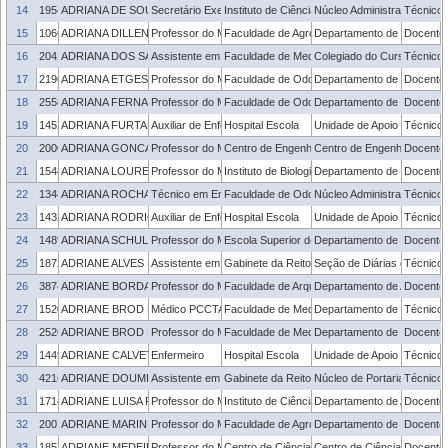
14
1954353
ADRIANA DE SOUZA GOMES
Secretário Executivo
Instituto de Ciências Humanas
Núcleo Administrativo - ICH
Técnico 
15
1066204
ADRIANA DILLENBURG MEINHART
Professor do Magistério Superior
Faculdade de Agronomia Eliseu Maciel
Departamento de Ciência e 
Docente
16
2042158
ADRIANA DOS SANTOS RODRIGUES
Assistente em Administração
Faculdade de Medicina
Colegiado do Curso de Med
Técnico 
17
2190706
ADRIANA ETGES
Professor do Magistério Superior
Faculdade de Odontologia
Departamento de Semiologia
Docente
18
2558985
ADRIANA FERNANDES DA SILVA
Professor do Magistério Superior
Faculdade de Odontologia
Departamento de Odontolo
Docente
19
1452961
ADRIANA FURTADO PEDRA
Auxiliar de Enfermagem
Hospital Escola
Unidade de Apoio ao Servid
Técnico 
20
2000432
ADRIANA GONCALVES DA SILVA MANETTI
Professor do Magistério Superior
Centro de Engenharias
Centro de Engenharias
Docente
21
1548408
ADRIANA LOURENCO DA SILVA
Professor do Magistério Superior
Instituto de Biologia
Departamento de Fisiologia
Docente
22
1348202
ADRIANA ROCHA DOS SANTOS
Técnico em Enfermagem
Faculdade de Odontologia
Núcleo Administrativo - FO
Técnico 
23
1432493
ADRIANA RODRIGUES DE ALMEIDA
Auxiliar de Enfermagem
Hospital Escola
Unidade de Apoio ao Servid
Técnico 
24
1489957
ADRIANA SCHULER CAVALLI
Professor do Magistério Superior
Escola Superior de Educação Física e Fisiote
Departamento de Educação
Docente
25
1872950
ADRIANE ALVES DA ROCHA
Assistente em Administração
Gabinete da Reitoria
Seção de Diárias e Passa
Técnico 
26
387410
ADRIANE BORDA ALMEIDA DA SILVA
Professor do Magistério Superior
Faculdade de Arquitetura e Urbanismo
Departamento de Arquitetu
Docente
27
1520796
ADRIANE BROD MANTA
Médico PCCTAE
Faculdade de Medicina
Departamento de Medicina M
Técnico 
28
2520796
ADRIANE BROD MANTA
Professor do Magistério Superior
Faculdade de Medicina
Departamento de Medicina M
Docente
29
1449581
ADRIANE CALVETTI DE MEDEIROS
Enfermeiro
Hospital Escola
Unidade de Apoio ao Servid
Técnico 
30
421650
ADRIANE DOUMID BORGES
Assistente em Administração
Gabinete da Reitoria
Núcleo de Portarias
Técnico 
31
1714148
ADRIANE LUISA RODOLPHO
Professor do Magistério Superior
Instituto de Ciências Humanas
Departamento de Antropolog
Docente
32
2007542
ADRIANE MARINHO DE ASSIS
Professor do Magistério Superior
Faculdade de Agronomia Eliseu Maciel
Departamento de Fitotecnia
Docente
33
1857692
ADRIANE MEDEIROS NUNES
Professor do Magistério Superior
Centro de Ciências Químicas, Farmacêuticas 
Centro de Ciências Químic
Docente