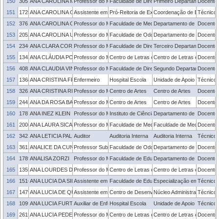
150
3051722
ANA CAROLINA MACHADO RATKIEWICZ
Professor do Magistério Superior
Faculdade de Direito
Primeiro Departamento
Docente
151
1725900
ANA CAROLINA OLIVEIRA NOGUEIRA
Assistente em Administração
Pró-Reitoria de Extensão e Cultura
Coordenação de Extensão 
Técnico 
152
3761237
ANA CAROLINA OLIVEIRA RUIVO
Professor do Magistério Superior
Faculdade de Medicina
Departamento de Medicina 
Docente
153
2052676
ANA CAROLINA UCHOA VASCONCELOS
Professor do Magistério Superior
Faculdade de Odontologia
Departamento de Semiologia
Docente
154
2346312
ANA CLARA CORREA HENNING
Professor do Magistério Superior
Faculdade de Direito
Terceiro Departamento
Docente
155
1343981
ANA CLÁUDIA PORTO
Professor do Magistério Superior
Centro de Letras e Comunicação
Centro de Letras e Comun
Docente
156
4082127
ANA CLAUDIA VINHOLES SIQUEIRA LUCAS
Professor do Magistério Superior
Faculdade de Direito
Segundo Departamento
Docente
157
1368360
ANA CRISTINA FRAGA DA FONSECA
Enfermeiro
Hospital Escola
Unidade de Apoio ao Servid
Técnico 
158
3262652
ANA CRISTINA RIBEIRO SILVA
Professor do Magistério Superior
Centro de Artes
Centro de Artes
Docente
159
2441566
ANA DA ROSA BANDEIRA
Professor do Magistério Superior
Centro de Artes
Centro de Artes
Docente
160
1787031
ANA INEZ KLEIN
Professor do Magistério Superior
Instituto de Ciências Humanas
Departamento de História
Docente
161
2006271
ANA LAURA SICA CRUZEIRO SZORTYKA
Professor do Magistério Superior
Faculdade de Medicina
Faculdade de Medicina
Docente
162
3423021
ANA LETICIA PALDES DA COSTA
Auditor
Auditoria Interna
Auditoria Interna
Técnico 
163
3613590
ANALICE DA CUNHA ROCHA
Professor Substituto
Faculdade de Odontologia
Departamento de Odontolo
Docente
164
1789045
ANALISA ZORZI
Professor do Magistério Superior
Faculdade de Educação
Departamento de Ensino
Docente
165
1359120
ANA LOURDES DA ROSA NIEVES BROCHI FERNANDEZ
Professor do Magistério Superior
Centro de Letras e Comunicação
Centro de Letras e Comun
Docente
166
1516195
ANA LUCIA DA SILVA FERNANDES
Assistente em Administração
Faculdade de Educação
Especialização em Educaç
Técnico 
167
1479472
ANA LUCIA DE QUADROS MEIRELES
Assistente em Administração
Centro de Desenvolvimento Tecnológico
Núcleo Administrativo - C
Técnico 
168
1099624
ANA LUCIA FURTADO MACEDO
Auxiliar de Enfermagem
Hospital Escola
Unidade de Apoio ao Servid
Técnico 
169
2619293
ANA LUCIA PEDERZOLLI CAVALHEIRO RECUERO
Professor do Magistério Superior
Centro de Letras e Comunicação
Centro de Letras e Comun
Docente