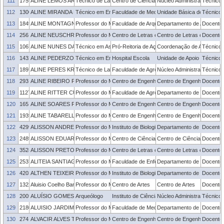
111
1759790
ALINE LEMOS ARIM
Técnico de Laboratório
Centro de Ciências Químicas, Farmacêuticas 
Núcleo Administrativo - C
Técnico 
112
1300636
ALINE MIRANDA DA SILVA
Técnico em Enfermagem
Faculdade de Medicina
Unidade Básica de Saúde -
Técnico 
113
1849279
ALINE MONTAGNA DA SILVEIRA
Professor do Magistério Superior
Faculdade de Arquitetura e Urbanismo
Departamento de Arquitetu
Docente
114
2561516
ALINE NEUSCHRANK
Professor do Magistério Superior
Centro de Letras e Comunicação
Centro de Letras e Comun
Docente
115
1067654
ALINE NUNES DA CUNHA DE MEDEIROS
Técnico em Assuntos Educacionais
Pró-Reitoria de Ações Afirmativas e Equidade
Coordenação de Acessibili
Técnico 
116
1432680
ALINE PEDERZOLLI HACKBARTH
Técnico em Enfermagem
Hospital Escola
Unidade de Apoio ao Servid
Técnico 
117
1897247
ALINE PERES KROLOW
Técnico de Laboratório
Faculdade de Agronomia Eliseu Maciel
Núcleo Administrativo - FA
Técnico 
118
2931082
ALINE RIBEIRO PALIGA
Professor do Magistério Superior
Centro de Engenharias
Centro de Engenharias
Docente
119
1127727
ALINE RITTER CURTI
Professor do Magistério Superior
Faculdade de Agronomia Eliseu Maciel
Departamento de Fitotecnia
Docente
120
1651683
ALINE SOARES PEREIRA
Professor do Magistério Superior
Centro de Engenharias
Centro de Engenharias
Docente
121
1939753
ALINE TABARELLI
Professor do Magistério Superior
Centro de Engenharias
Centro de Engenharias
Docente
122
4299183
ALISSON ANDRE ROBE FONSECA
Professor do Magistério Superior
Instituto de Biologia
Departamento de Morfologi
Docente
123
2489874
ALISSON EDUARDO MAEHLER
Professor do Magistério Superior
Centro de Ciências Socio-Organizacionais
Centro de Ciências Socio-O
Docente
124
3528791
ALISSON PRETO SOUZA
Professor do Magistério Superior
Centro de Letras e Comunicação
Centro de Letras e Comun
Docente
125
2537481
ALITEIA SANTIAGO DILELIO
Professor do Magistério Superior
Faculdade de Enfermagem
Departamento de Enfermag
Docente
126
420387
ALTHEN TEIXEIRA FILHO
Professor do Magistério Superior
Instituto de Biologia
Departamento de Morfologi
Docente
127
1322253
Aluisio Coelho Barros
Professor do Magistério Superior
Centro de Artes
Centro de Artes
Docente
128
2005394
ALUÍSIO GOMES ALVES
Arqueólogo
Instituto de Ciências Humanas
Núcleo Administrativo - ICH
Técnico 
129
2180765
ALUISIO JARDIM DORNELLAS DE BARROS
Professor do Magistério Superior
Faculdade de Medicina
Departamento de Medicina 
Docente
130
274196
ALVACIR ALVES TAVARES
Professor do Magistério Superior
Centro de Engenharias
Centro de Engenharias
Docente