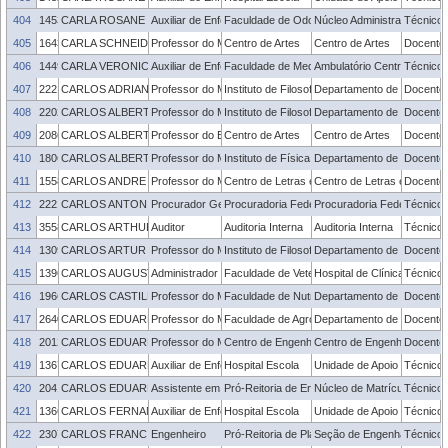
404
1453114
CARLA ROSANE HERNANDES WEYMAR
Auxiliar de Enfermagem
Faculdade de Odontologia
Núcleo Administrativo - FO
Técnico 
405
1643742
CARLA SCHNEIDER
Professor do Magistério Superior
Centro de Artes
Centro de Artes
Docente
406
1449385
CARLA VERONICA VASCONCELOS COSTA
Auxiliar de Enfermagem
Faculdade de Medicina
Ambulatório Central da Fac
Técnico 
407
2221310
CARLOS ADRIANO FERRAZ
Professor do Magistério Superior
Instituto de Filosofia, Sociologia e Política
Departamento de Filosofia
Docente
408
2202883
CARLOS ALBERTO MIRAGLIA
Professor do Magistério Superior
Instituto de Filosofia, Sociologia e Política
Departamento de Filosofia
Docente
409
2086983
CARLOS ALBERTO OLIVEIRA DA SILVA
Professor do Ensino Básico, Técnico e Tecnológico
Centro de Artes
Centro de Artes
Docente
410
1806759
CARLOS ALBERTO VAZ DE MORAIS JUNIOR
Professor do Magistério Superior
Instituto de Física e Matemática
Departamento de Física
Docente
411
1558386
CARLOS ANDRE ECHENIQUE DOMINGUEZ
Professor do Magistério Superior
Centro de Letras e Comunicação
Centro de Letras e Comun
Docente
412
2221370
CARLOS ANTONIO BOSENBECKER JUNIOR
Procurador Geral junto à UFPel
Procuradoria Federal junto à UFPel
Procuradoria Federal junto
Técnico 
413
3558505
CARLOS ARTHUR SALDANHA DIAS
Auditor
Auditoria Interna
Auditoria Interna
Técnico 
414
1309135
CARLOS ARTUR GALLO CABRERA
Professor do Magistério Superior
Instituto de Filosofia, Sociologia e Política
Departamento de Sociologia 
Docente
415
1396213
CARLOS AUGUSTO KOCHENBORGER
Administrador
Faculdade de Veterinária
Hospital de Clínica Veteriná
Técnico 
416
1966973
CARLOS CASTILHO DE BARROS
Professor do Magistério Superior
Faculdade de Nutrição
Departamento de Nutrição
Docente
417
2640131
CARLOS EDUARDO DA SILVA PEDROSO
Professor do Magistério Superior
Faculdade de Agronomia Eliseu Maciel
Departamento de Fitotecnia
Docente
418
2012610
CARLOS EDUARDO ESPINOSA
Professor do Magistério Superior
Centro de Engenharias
Centro de Engenharias
Docente
419
1367373
CARLOS EDUARDO OLIVEIRA DA CRUZ
Auxiliar de Enfermagem
Hospital Escola
Unidade de Apoio ao Servid
Técnico 
420
2041309
CARLOS EDUARDO PEROLA
Assistente em Administração
Pró-Reitoria de Ensino
Núcleo de Matrículas e Co
Técnico 
421
1366349
CARLOS FERNANDO MESKO LEAL
Auxiliar de Enfermagem
Hospital Escola
Unidade de Apoio ao Servid
Técnico 
422
2307655
CARLOS FRANCISCO VEIGA BARBOSA
Engenheiro
Pró-Reitoria de Planejamento e Desenvolvime
Seção de Engenharia
Técnico 