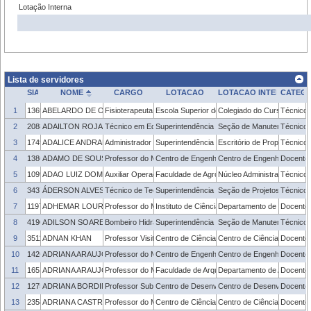
Lotação Interna
Lista de servidores
SIAPE
NOME
CARGO
LOTACAO
LOTACAO INTERNA
CATEGO
1
1369868
ABELARDO DE OLIVEIRA SOARES JUNIOR
Fisioterapeuta
Escola Superior de Educação Física e Fisiote
Colegiado do Curso de Fisi
Técnico 
2
2088400
ADAILTON ROJAHN SIAS
Técnico em Edificações
Superintendência de Infraestrutura
Seção de Manutenção do 
Técnico 
3
1749440
ADALICE ANDRADE KOSBY
Administrador
Superintendência de Inovação e Desenvolvimen
Escritório de Propriedade 
Técnico 
4
1386309
ADAMO DE SOUSA ARAÚJO
Professor do Magistério Superior
Centro de Engenharias
Centro de Engenharias
Docente
5
1099418
ADAO LUIZ DOMINGUES SILVEIRA
Auxiliar Operacional
Faculdade de Agronomia Eliseu Maciel
Núcleo Administrativo - FA
Técnico 
6
3437315
ÁDERSON ALVES DA SILVA
Técnico de Tecnologia da Informação
Superintendência de Gestão de Tecnologia d
Seção de Projetos Acadêm
Técnico 
7
1197738
ADHEMAR LOURENCO DA SILVA JUNIOR
Professor do Magistério Superior
Instituto de Ciências Humanas
Departamento de História
Docente
8
419097
ADILSON SOARES NOGUEIRA
Bombeiro Hidráulico
Superintendência de Infraestrutura
Seção de Manutenção dos 
Técnico 
9
3511696
ADNAN KHAN
Professor Visitante
Centro de Ciências Químicas, Farmacêuticas 
Centro de Ciências Químic
Docente
10
1426748
ADRIANA ARAUJO CASTRO LOPES
Professor do Magistério Superior
Centro de Engenharias
Centro de Engenharias
Docente
11
1651788
ADRIANA ARAUJO PORTELLA
Professor do Magistério Superior
Faculdade de Arquitetura e Urbanismo
Departamento de Arquitetu
Docente
12
1275220
ADRIANA BORDINI
Professor Substituto
Centro de Desenvolvimento Tecnológico
Centro de Desenvolvimento
Docente
13
2358474
ADRIANA CASTRO PINHEIRO
Professor do Magistério Superior
Centro de Ciências Químicas, Farmacêuticas 
Centro de Ciências Químic
Docente