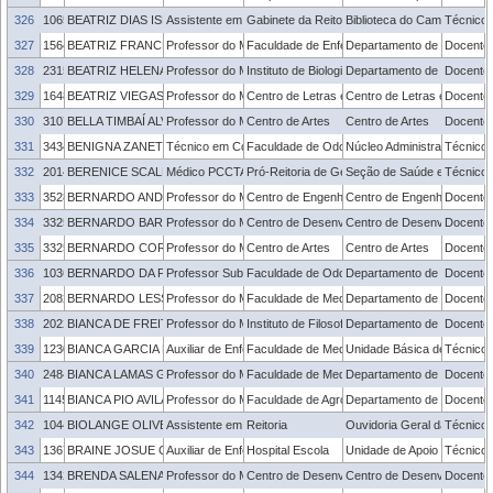
326
1065998
BEATRIZ DIAS ISLABÃO
Assistente em Administração
Gabinete da Reitoria
Biblioteca do Campus Capã
Técnico 
327
1564985
BEATRIZ FRANCHINI
Professor do Magistério Superior
Faculdade de Enfermagem
Departamento de Enfermag
Docente
328
2315533
BEATRIZ HELENA GOMES ROCHA
Professor do Magistério Superior
Instituto de Biologia
Departamento de Ecologia, 
Docente
329
1648761
BEATRIZ VIEGAS FARIA
Professor do Magistério Superior
Centro de Letras e Comunicação
Centro de Letras e Comun
Docente
330
3107326
BELLA TIMBAÍ ALVES NETO
Professor do Magistério Superior
Centro de Artes
Centro de Artes
Docente
331
3434700
BENIGNA ZANETTI GARCIA
Técnico em Contabilidade
Faculdade de Odontologia
Núcleo Administrativo - FO
Técnico 
332
2014021
BERENICE SCALETZKY
Médico PCCTAE
Pró-Reitoria de Gestão com Pessoas
Seção de Saúde e Seguran
Técnico 
333
3528622
BERNARDO ANDRES
Professor do Magistério Superior
Centro de Engenharias
Centro de Engenharias
Docente
334
3325203
BERNARDO BARANCELLI SCHWEDERSKY
Professor do Magistério Superior
Centro de Desenvolvimento Tecnológico
Centro de Desenvolvimento
Docente
335
3325277
BERNARDO CORTIZO DE AGUIAR
Professor do Magistério Superior
Centro de Artes
Centro de Artes
Docente
336
1036695
BERNARDO DA FONSECA ORCINA
Professor Substituto
Faculdade de Odontologia
Departamento de Semiologia
Docente
337
2082107
BERNARDO LESSA HORTA
Professor do Magistério Superior
Faculdade de Medicina
Departamento de Medicina 
Docente
338
2022911
BIANCA DE FREITAS LINHARES
Professor do Magistério Superior
Instituto de Filosofia, Sociologia e Política
Departamento de Sociologia 
Docente
339
1230963
BIANCA GARCIA DOS SANTOS
Auxiliar de Enfermagem
Faculdade de Medicina
Unidade Básica de Saúde - 
Técnico 
340
2484091
BIANCA LAMAS GERVINI
Professor do Magistério Superior
Faculdade de Medicina
Departamento de Medicina 
Docente
341
1145966
BIANCA PIO AVILA
Professor do Magistério Superior
Faculdade de Agronomia Eliseu Maciel
Departamento de Ciência e 
Docente
342
1044948
BIOLANGE OLIVEIRA PIEGAS
Assistente em Administração
Reitoria
Ouvidoria Geral da UFPel
Técnico 
343
1367783
BRAINE JOSUE CAETANO
Auxiliar de Enfermagem
Hospital Escola
Unidade de Apoio ao Servid
Técnico 
344
1342165
BRENDA SALENAVE SANTANA
Professor do Magistério Superior
Centro de Desenvolvimento Tecnológico
Centro de Desenvolvimento
Docente