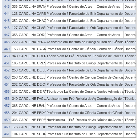
443
3363132
CAROLINA BRAVO PILLON
Professor do Magistério Superior
Centro de Artes
Centro de Artes
Docente
444
1233919
CAROLINA CARBONELL DEMORI
Professor do Magistério Superior
Faculdade de Enfermagem
Departamento de Enfermag
Docente
445
3528603
CAROLINA CHAGAS SCHNEIDER
Professor do Magistério Superior
Faculdade de Educação
Departamento de Ensino
Docente
446
1274392
CAROLINA CLASEN VIEIRA
Professor do Magistério Superior
Faculdade de Odontologia
Departamento de Semiologia
Docente
447
3533099
CAROLINA CORRÊA ROCHEFORT
Professor do Magistério Superior
Centro de Artes
Centro de Artes
Docente
448
2221536
CAROLINA PERAÇA SILVEIRA
Assistente em Administração
Instituto de Biologia
Museu de Ciências Naturais
Técnico 
449
1555161
CAROLINE CASALI
Professor do Magistério Superior
Centro de Ciências Socio-Organizacionais
Centro de Ciências Socio-O
Docente
450
3400844
CAROLINE COI ROSA
Técnico em Assuntos Educacionais
Pró-Reitoria de Ensino
Núcleo de Processos Selet
Técnico 
451
1857729
CAROLINE CRESPO DA COSTA
Professor do Magistério Superior
Instituto de Biologia
Departamento de Morfologi
Docente
452
2537517
CAROLINE DE LEON LINCK
Professor do Magistério Superior
Faculdade de Enfermagem
Departamento de Enfermag
Docente
453
2583077
CAROLINE DELLINGHAUSEN BORGES
Professor do Magistério Superior
Centro de Ciências Químicas, Farmacêuticas 
Centro de Ciências Químic
Docente
454
2323443
CAROLINE DE OLIVEIRA LANGLOIS
Professor do Magistério Superior
Faculdade de Odontologia
Departamento de Semiologia
Docente
455
1823773
CAROLINE DE PAULA LOPES CORRÊA
Técnico de Laboratório
Centro de Desenvolvimento Tecnológico
Núcleo Administrativo - C
Técnico 
456
3406496
CAROLINE FAGUNDES SILVEIRA
Assistente em Administração
Pró-Reitoria de Ações Afirmativas e Equidade
Coordenação de Diversida
Técnico 
457
3658626
CAROLINE LEAL BONILHA
Professor do Magistério Superior
Centro de Artes
Centro de Artes
Docente
458
2047149
CAROLINE PEIXOTO BASTOS
Professor do Magistério Superior
Centro de Ciências Químicas, Farmacêuticas 
Centro de Ciências Químic
Docente
459
3337607
CAROLINE PEREIRA DAS NEVES
Nutricionista
Pró-Reitoria de Assuntos Estudantis
Núcleo de Apoio aos Restau
Técnico 
460
1766286
CAROLINE SCHERER
Professor do Magistério Superior
Instituto de Biologia
Departamento de Botânica
Docente
461
1041558
CAROLINE SCHMECHEL SCHIAVON
Professor Substituto
Instituto de Física e Matemática
Departamento de Física
Docente