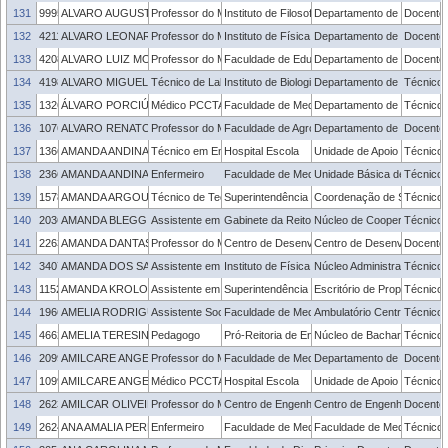
131
999507
ALVARO AUGUSTO DE BORBA BARRETO
Professor do Magistério Superior
Instituto de Filosofia, Sociologia e Política
Departamento de Sociologia 
Docente
132
421167
ALVARO LEONARDI AYALA FILHO
Professor do Magistério Superior
Instituto de Física e Matemática
Departamento de Física
Docente
133
420885
ALVARO LUIZ MOREIRA HYPOLITO
Professor do Magistério Superior
Faculdade de Educação
Departamento de Ensino
Docente
134
419864
ALVARO MIGUEL MOREIRA MARTINS
Técnico de Laboratório
Instituto de Biologia
Departamento de Ecologia, 
Técnico 
135
1326070
ÁLVARO PORCIÚNCULA GONZALEZ
Médico PCCTAE
Faculdade de Medicina
Departamento de Clínica M
Técnico 
136
1076762
ALVARO RENATO GUERRA DIAS
Professor do Magistério Superior
Faculdade de Agronomia Eliseu Maciel
Departamento de Ciência e 
Docente
137
1366340
AMANDA ANDINA BORGES
Técnico em Enfermagem
Hospital Escola
Unidade de Apoio ao Servid
Técnico 
138
2366340
AMANDA ANDINA BORGES
Enfermeiro
Faculdade de Medicina
Unidade Básica de Saúde - 
Técnico 
139
1578065
AMANDA ARGOU CARDOZO
Técnico de Tecnologia da Informação
Superintendência de Gestão de Tecnologia d
Coordenação de Sistemas 
Técnico 
140
2036689
AMANDA BLEGGI
Assistente em Administração
Gabinete da Reitoria
Núcleo de Cooperação Acad
Técnico 
141
2263875
AMANDA DANTAS DE OLIVEIRA
Professor do Magistério Superior
Centro de Desenvolvimento Tecnológico
Centro de Desenvolvimento
Docente
142
3407326
AMANDA DOS SANTOS MACHADO
Assistente em Administração
Instituto de Física e Matemática
Núcleo Administrativo - IFM
Técnico 
143
1152063
AMANDA KROLOW NORENBERG
Assistente em Administração
Superintendência de Inovação e Desenvolvimen
Escritório de Propriedade 
Técnico 
144
1966635
AMELIA RODRIGUES NONTICURI
Assistente Social
Faculdade de Medicina
Ambulatório Central da Fac
Técnico 
145
4662274
AMELIA TERESINHA BRUM DA CUNHA
Pedagogo
Pró-Reitoria de Ensino
Núcleo de Bacharelados e 
Técnico 
146
2099616
AMILCARE ANGELO VECCHI
Professor do Magistério Superior
Faculdade de Medicina
Departamento de Medicina M
Docente
147
1099616
AMILCARE ANGELO VECCHI
Médico PCCTAE
Hospital Escola
Unidade de Apoio ao Servid
Técnico 
148
2623949
AMILCAR OLIVEIRA BARUM
Professor do Magistério Superior
Centro de Engenharias
Centro de Engenharias
Docente
149
2624065
ANA AMALIA PEREIRA TORRES
Enfermeiro
Faculdade de Medicina
Faculdade de Medicina
Técnico 