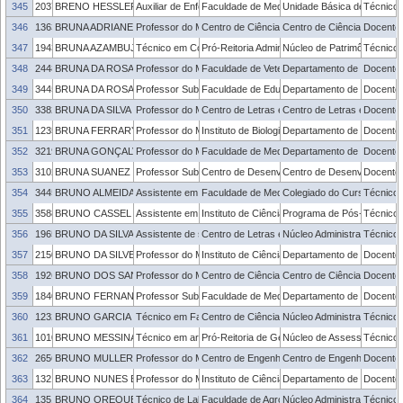
345
2037078
BRENO HESSLER UCKER
Auxiliar de Enfermagem
Faculdade de Medicina
Unidade Básica de Saúde - 
Técnico 
346
1363681
BRUNA ADRIANE FARY
Professor do Magistério Superior
Centro de Ciências Químicas, Farmacêuticas 
Centro de Ciências Químic
Docente
347
1943579
BRUNA AZAMBUJA CARDOSO VARGAS
Técnico em Contabilidade
Pró-Reitoria Administrativa
Núcleo de Patrimônio
Técnico 
348
2448655
BRUNA DA ROSA CURCIO
Professor do Magistério Superior
Faculdade de Veterinária
Departamento de Clínicas V
Docente
349
3445446
BRUNA DA ROSA DE LOS SANTOS
Professor Substituto
Faculdade de Educação
Departamento de Ensino
Docente
350
3382558
BRUNA DA SILVA BRANCO
Professor do Magistério Superior
Centro de Letras e Comunicação
Centro de Letras e Comun
Docente
351
1235854
BRUNA FERRARY DENIZ
Professor do Magistério Superior
Instituto de Biologia
Departamento de Fisiologia
Docente
352
3219538
BRUNA GONÇALVES CORDEIRO DA SILVA
Professor do Magistério Superior
Faculdade de Medicina
Departamento de Medicina 
Docente
353
3102555
BRUNA SUANEZ SENTANO
Professor Substituto
Centro de Desenvolvimento Tecnológico
Centro de Desenvolvimento
Docente
354
3445873
BRUNO ALMEIDA QUEVEDO RODRIGUES
Assistente em Administração
Faculdade de Medicina
Colegiado do Curso de Ter
Técnico 
355
358868
BRUNO CASSEL NETO
Assistente em Administração
Instituto de Ciências Humanas
Programa de Pós-Graduação
Técnico 
356
1965405
BRUNO DA SILVA ANANA
Assistente de som
Centro de Letras e Comunicação
Núcleo Administrativo - CL
Técnico 
357
2150062
BRUNO DA SILVEIRA NOREMBERG
Professor do Magistério Superior
Instituto de Ciências Humanas
Departamento de Museolog
Docente
358
1926452
BRUNO DOS SANTOS PASTORIZA
Professor do Magistério Superior
Centro de Ciências Químicas, Farmacêuticas 
Centro de Ciências Químic
Docente
359
1840524
BRUNO FERNANDO DA SILVA REIS
Professor Substituto
Faculdade de Medicina
Departamento de Clínica M
Docente
360
1232309
BRUNO GARCIA PRADO TORRES
Técnico em Farmácia
Centro de Ciências Químicas, Farmacêuticas 
Núcleo Administrativo - C
Técnico 
361
1010099
BRUNO MESSINA STOCK
Técnico em arquivo
Pró-Reitoria de Gestão com Pessoas
Núcleo de Assessoria Adm
Técnico 
362
2656292
BRUNO MULLER VIEIRA
Professor do Magistério Superior
Centro de Engenharias
Centro de Engenharias
Docente
363
1321339
BRUNO NUNES BATISTA
Professor do Magistério Superior
Instituto de Ciências Humanas
Departamento de Geografi
Docente
364
1351894
BRUNO OREQUES FONSECA
Técnico de Laboratório
Faculdade de Agronomia Eliseu Maciel
Núcleo Administrativo - FA
Técnico 