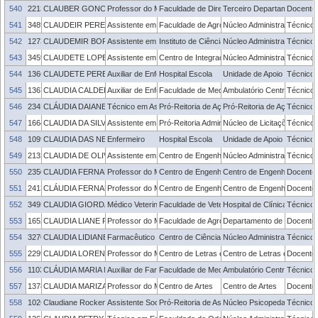
540
2213753
CLAUBER GONCALVES DOS SANTOS
Professor do Magistério Superior
Faculdade de Direito
Terceiro Departamento
Docente
541
3489346
CLAUDEIR PEREIRA FERREIRA
Assistente em Administração
Faculdade de Agronomia Eliseu Maciel
Núcleo Administrativo - FA
Técnico 
542
1273515
CLAUDEMIR BORGES DA ROSA JÚNIOR
Assistente em Administração
Instituto de Ciências Humanas
Núcleo Administrativo - ICH
Técnico 
543
3459213
CLAUDETE LOPER SCHWANTZ TAVARES
Assistente em Administração
Centro de Integração do Mercosul
Núcleo Administrativo - CIM
Técnico 
544
1366359
CLAUDETE PERES DAS NEVES
Auxiliar de Enfermagem
Hospital Escola
Unidade de Apoio ao Servid
Técnico 
545
1367405
CLAUDIA CALDEIRA GOMES
Auxiliar de Enfermagem
Faculdade de Medicina
Ambulatório Central da Fac
Técnico 
546
2345585
CLÁUDIA DAIANE GARCIA MOLET
Técnico em Assuntos Educacionais
Pró-Reitoria de Ações Afirmativas e Equidade
Pró-Reitoria de Ações Afir
Técnico 
547
1664321
CLAUDIA DA SILVA CAMPELO
Assistente em Administração
Pró-Reitoria Administrativa
Núcleo de Licitações
Técnico 
548
1099927
CLAUDIA DAS NEVES HISSE
Enfermeiro
Hospital Escola
Unidade de Apoio ao Servid
Técnico 
549
2132996
CLAUDIA DE OLIVEIRA FARIAS
Assistente em Administração
Centro de Engenharias
Núcleo Administrativo - CE
Técnico 
550
2350048
CLAUDIA FERNANDA ALMEIDA TEIXEIRA GANDRA
Professor do Magistério Superior
Centro de Engenharias
Centro de Engenharias
Docente
551
2413480
CLÁUDIA FERNANDA LEMONS E SILVA
Professor do Magistério Superior
Centro de Engenharias
Centro de Engenharias
Docente
552
3495106
CLAUDIA GIORDANI
Médico Veterinário PCCTAE
Faculdade de Veterinária
Hospital de Clínica Veteriná
Técnico 
553
1652863
CLAUDIA LIANE RODRIGUES DE LIMA
Professor do Magistério Superior
Faculdade de Agronomia Eliseu Maciel
Departamento de Solos
Docente
554
3270823
CLAUDIA LIDIANE CARVALHO DA CUNHA
Farmacêutico
Centro de Ciências Químicas, Farmacêuticas 
Núcleo Administrativo - C
Técnico 
555
2299813
CLAUDIA LORENA VOUTO DA FONSECA
Professor do Magistério Superior
Centro de Letras e Comunicação
Centro de Letras e Comun
Docente
556
1103410
CLÁUDIA MARIA MACHADO BRAZIL
Auxiliar de Farmácia
Faculdade de Medicina
Ambulatório Central da Fac
Técnico 
557
1378705
CLAUDIA MARIZA MATTOS BRANDAO
Professor do Magistério Superior
Centro de Artes
Centro de Artes
Docente
558
1026105
Claudiane Rockembach Gonçalves
Assistente Social
Pró-Reitoria de Assuntos Estudantis
Núcleo Psicopedagógico de
Técnico 