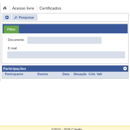
Acesso livre
Certificados
Pesquisar
Filtro
Documento
E-mail
Participações
Participante
Evento
Data
Situação
Cód. Validação
©2010 - 2026 Cobalto