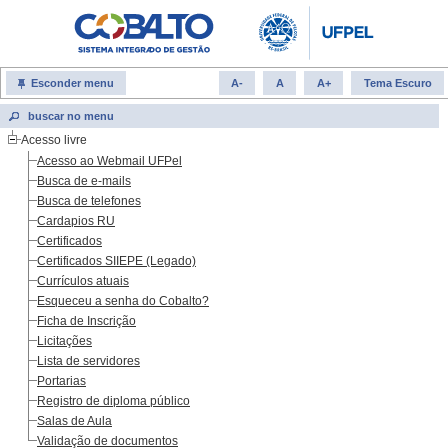
Esconder menu
A-
A
A+
Tema Escuro
Acesso livre
Acesso ao Webmail UFPel
Busca de e-mails
Busca de telefones
Cardapios RU
Certificados
Certificados SIIEPE (Legado)
Currículos atuais
Esqueceu a senha do Cobalto?
Ficha de Inscrição
Licitações
Lista de servidores
Portarias
Registro de diploma público
Salas de Aula
Validação de documentos