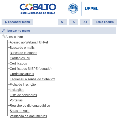
Esconder menu
A-
A
A+
Tema Escuro
Acesso livre
Acesso ao Webmail UFPel
Busca de e-mails
Busca de telefones
Cardapios RU
Certificados
Certificados SIIEPE (Legado)
Currículos atuais
Esqueceu a senha do Cobalto?
Ficha de Inscrição
Licitações
Lista de servidores
Portarias
Registro de diploma público
Salas de Aula
Validação de documentos