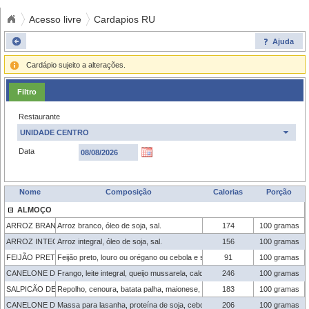
Acesso livre
Cardapios RU
Ajuda
Cardápio sujeito a alterações.
Filtro
Restaurante
UNIDADE CENTRO
Data
Nome
Composição
Calorias
Porção
ALMOÇO
ARROZ BRANCO
Arroz branco, óleo de soja, sal.
174
100 gramas
ARROZ INTEGRAL
Arroz integral, óleo de soja, sal.
156
100 gramas
FEIJÃO PRETO
Feijão preto, louro ou orégano ou cebola e sal.
91
100 gramas
CANELONE DE FRANGO 
Frango, leite integral, queijo mussarela, caldo de galinha, amido de milho, 
246
100 gramas
SALPICÃO DE REPOLHO 
Repolho, cenoura, batata palha, maionese, tempero verde, sal e óleo de soj
183
100 gramas
CANELONE DE PROTEÍNA DE SOJA 
Massa para lasanha, proteína de soja, cebola, alho, tomate, extrato de tomat
206
100 gramas