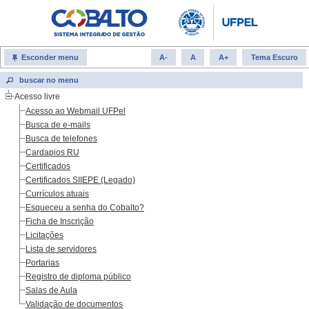
Esconder menu
A-
A
A+
Tema Escuro
Acesso livre
Acesso ao Webmail UFPel
Busca de e-mails
Busca de telefones
Cardapios RU
Certificados
Certificados SIIEPE (Legado)
Currículos atuais
Esqueceu a senha do Cobalto?
Ficha de Inscrição
Licitações
Lista de servidores
Portarias
Registro de diploma público
Salas de Aula
Validação de documentos