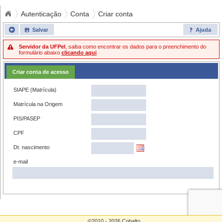
Autenticação
Conta
Criar conta
Salvar
Ajuda
Servidor da UFPel
, saiba como encontrar os dados para o preenchimento do
formulário abaixo
clicando aqui
Criar conta de acesso
SIAPE (Matrícula)
Matrícula na Origem
PIS/PASEP
CPF
Dt. nascimento
e-mail
©2010 - 2026 Cobalto