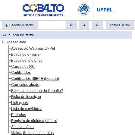
Esconder menu
A-
A
A+
Tema Escuro
Acesso livre
Acesso ao Webmail UFPel
Busca de e-mails
Busca de telefones
Cardapios RU
Certificados
Certificados SIIEPE (Legado)
Currículos atuais
Esqueceu a senha do Cobalto?
Ficha de Inscrição
Licitações
Lista de servidores
Portarias
Registro de diploma público
Salas de Aula
Validação de documentos