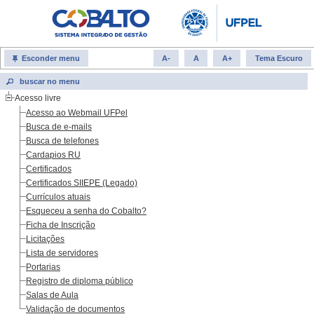
Esconder menu
A-
A
A+
Tema Escuro
Acesso livre
Acesso ao Webmail UFPel
Busca de e-mails
Busca de telefones
Cardapios RU
Certificados
Certificados SIIEPE (Legado)
Currículos atuais
Esqueceu a senha do Cobalto?
Ficha de Inscrição
Licitações
Lista de servidores
Portarias
Registro de diploma público
Salas de Aula
Validação de documentos