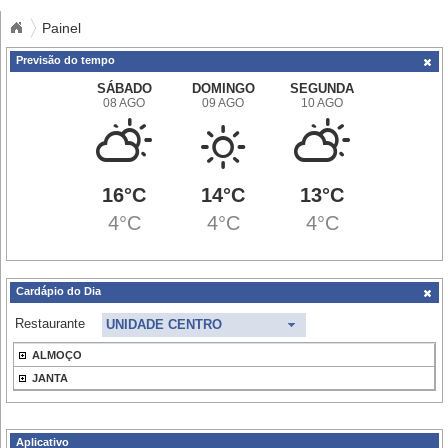
Painel
Previsão do tempo
SÁBADO
DOMINGO
SEGUNDA
08 AGO
09 AGO
10 AGO
16°C
14°C
13°C
4°C
4°C
4°C
Cardápio do Dia
Restaurante
UNIDADE CENTRO
ALMOÇO
JANTA
Aplicativo